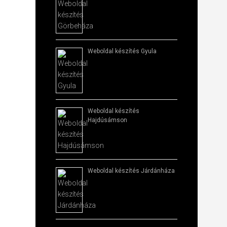
Weboldal készítés​ Gyula
Weboldal készítés​
Hajdúsámson
Weboldal készítés​ Járdánháza