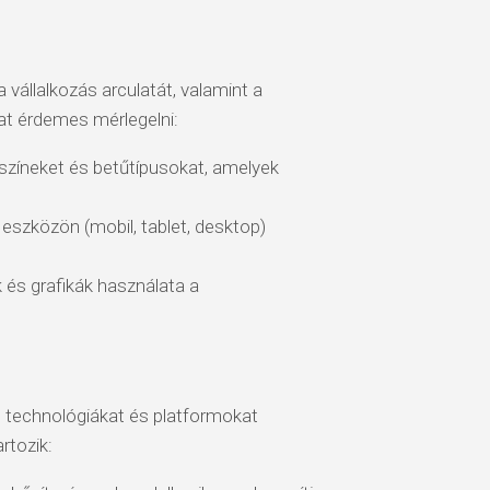
 vállalkozás arculatát, valamint a
at érdemes mérlegelni:
színeket és betűtípusokat, amelyek
szközön (mobil, tablet, desktop)
és grafikák használata a
 technológiákat és platformokat
rtozik: