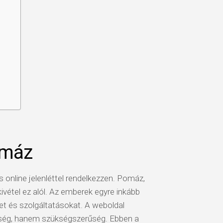
omáz
 online jelenléttel rendelkezzen. Pomáz,
ivétel ez alól. Az emberek egyre inkább
et és szolgáltatásokat. A weboldal
ség, hanem szükségszerűség. Ebben a