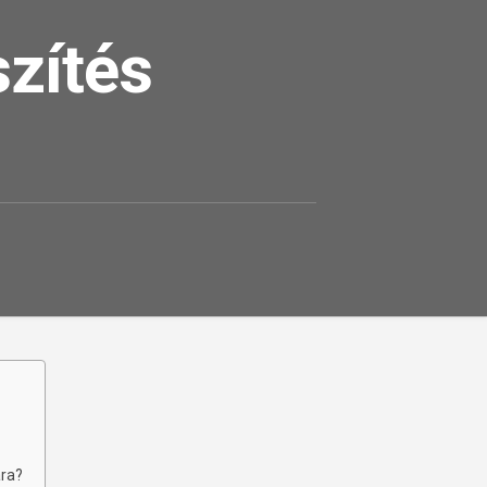
zítés​
ára?