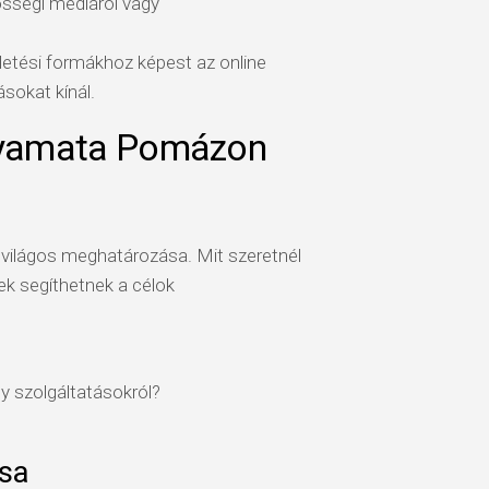
össégi médiáról vagy
tési formákhoz képest az online
sokat kínál.
olyamata Pomázon
k világos meghatározása. Mit szeretnél
sek segíthetnek a célok
 szolgáltatásokról?
sa