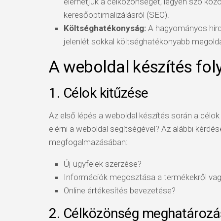
elérhetjük a célközönséget, legyen szó köz
keresőoptimalizálásról (SEO).
Költséghatékonyság:
A hagyományos hirde
jelenlét sokkal költséghatékonyabb megoldá
A weboldal készítés f
1. Célok kitűzése
Az első lépés a weboldal készítés során a célo
elérni a weboldal segítségével? Az alábbi kérdé
megfogalmazásában:
Új ügyfelek szerzése?
Információk megosztása a termékekről vagy
Online értékesítés bevezetése?
2. Célközönség meghatározá