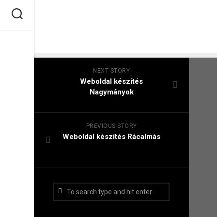
Skip
to
content
NEXT STORY
Weboldal készítés​
Nagymányok
PREVIOUS STORY
Weboldal készítés​ Rácalmás