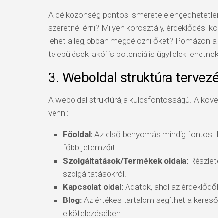
A célközönség pontos ismerete elengedhetetlen a
szeretnél érni? Milyen korosztály, érdeklődési k
lehet a legjobban megcélozni őket? Pomázon a 
települések lakói is potenciális ügyfelek lehetnek
3. Weboldal struktúra tervez
A weboldal struktúrája kulcsfontosságú. A kö
venni:
Főoldal:
Az első benyomás mindig fontos. I
főbb jellemzőit.
Szolgáltatások/Termékek oldala:
Részlete
szolgáltatásokról.
Kapcsolat oldal:
Adatok, ahol az érdeklődők
Blog:
Az értékes tartalom segíthet a kereső
elkötelezésében.