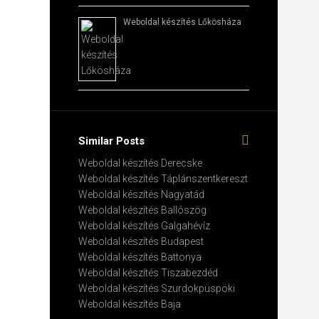
Weboldal készítés​ Lőkösháza
Similar Posts
Weboldal készítés​ Derecske
Weboldal készítés​ Táplánszentkereszt
Weboldal készítés​ Nagyatád
Weboldal készítés​ Ballószög
Weboldal készítés​ Galgahévíz
Weboldal készítés​ Budapest
Weboldal készítés​ Battonya
Weboldal készítés​ Tiszabezdéd
Weboldal készítés​ Szurdokpüspöki
Weboldal készítés​ Baja