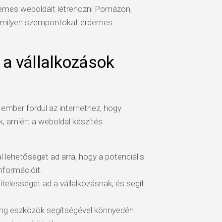
demes weboldalt létrehozni Pomázon,
és milyen szempontokat érdemes
 a vállalkozások
 ember fordul az internethez, hogy
, amiért a weboldal készítés
 lehetőséget ad arra, hogy a potenciális
nformációit.
telességet ad a vállalkozásnak, és segít
ing eszközök segítségével könnyedén