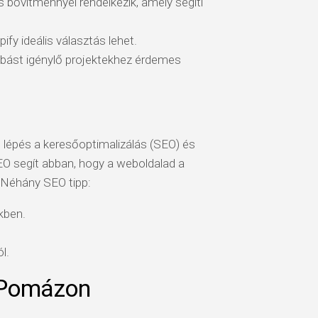
bővítménnyel rendelkezik, amely segíti
pify ideális választás lehet.
bást igénylő projektekhez érdemes
 lépés a keresőoptimalizálás (SEO) és
SEO segít abban, hogy a weboldalad a
. Néhány SEO tipp:
kben.
l.
 Pomázon