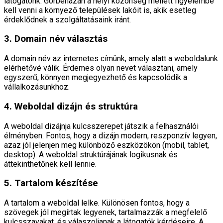
látogatónk. Görbeházán a helyi közönség mellett figyelembe
kell venni a környező települések lakóit is, akik esetleg
érdeklődnek a szolgáltatásaink iránt.
3. Domain név választás
A domain név az internetes címünk, amely alatt a weboldalunk
elérhetővé válik. Érdemes olyan nevet választani, amely
egyszerű, könnyen megjegyezhető és kapcsolódik a
vállalkozásunkhoz.
4. Weboldal dizájn és struktúra
A weboldal dizájnja kulcsszerepet játszik a felhasználói
élményben. Fontos, hogy a dizájn modern, reszponzív legyen,
azaz jól jelenjen meg különböző eszközökön (mobil, tablet,
desktop). A weboldal struktúrájának logikusnak és
áttekinthetőnek kell lennie.
5. Tartalom készítése
A tartalom a weboldal lelke. Különösen fontos, hogy a
szövegek jól megírtak legyenek, tartalmazzák a megfelelő
kulcsszavakat, és válaszoljanak a látogatók kérdéseire. A