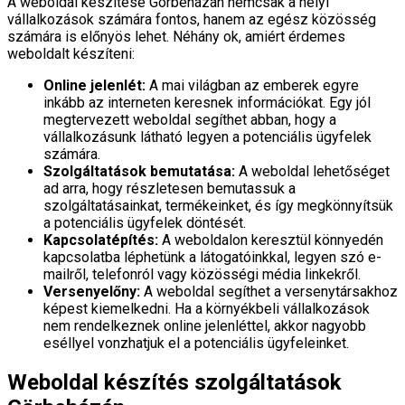
A weboldal készítése Görbeházán nemcsak a helyi
vállalkozások számára fontos, hanem az egész közösség
számára is előnyös lehet. Néhány ok, amiért érdemes
weboldalt készíteni:
Online jelenlét:
A mai világban az emberek egyre
inkább az interneten keresnek információkat. Egy jól
megtervezett weboldal segíthet abban, hogy a
vállalkozásunk látható legyen a potenciális ügyfelek
számára.
Szolgáltatások bemutatása:
A weboldal lehetőséget
ad arra, hogy részletesen bemutassuk a
szolgáltatásainkat, termékeinket, és így megkönnyítsük
a potenciális ügyfelek döntését.
Kapcsolatépítés:
A weboldalon keresztül könnyedén
kapcsolatba léphetünk a látogatóinkkal, legyen szó e-
mailről, telefonról vagy közösségi média linkekről.
Versenyelőny:
A weboldal segíthet a versenytársakhoz
képest kiemelkedni. Ha a környékbeli vállalkozások
nem rendelkeznek online jelenléttel, akkor nagyobb
eséllyel vonzhatjuk el a potenciális ügyfeleinket.
Weboldal készítés szolgáltatások