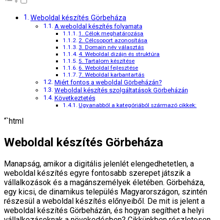
Weboldal készítés Görbeháza
A weboldal készítés folyamata
1. Célok meghatározása
2. Célcsoport azonosítása
3. Domain név választás
4. Weboldal dizájn és struktúra
5. Tartalom készítése
6. Weboldal fejlesztése
7. Weboldal karbantartás
Miért fontos a weboldal Görbeházán?
Weboldal készítés szolgáltatások Görbeházán
Következtetés
Ugyanabból a kategóriából származó cikkek:
“`html
Weboldal készítés Görbeháza
Manapság, amikor a digitális jelenlét elengedhetetlen, a
weboldal készítés egyre fontosabb szerepet játszik a
vállalkozások és a magánszemélyek életében. Görbeháza,
egy kicsi, de dinamikus település Magyarországon, szintén
részesül a weboldal készítés előnyeiből. De mit is jelent a
weboldal készítés Görbeházán, és hogyan segíthet a helyi
vállalkozásoknak a növekedésben? Cikkünkben részletesen