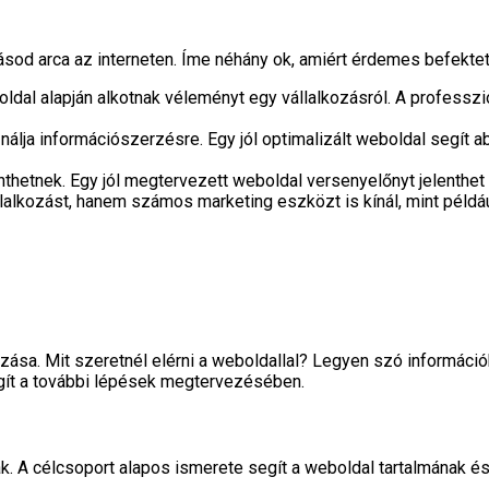
sod arca az interneten. Íme néhány ok, amiért érdemes befektet
ldal alapján alkotnak véleményt egy vállalkozásról. A professzi
álja információszerzésre. Egy jól optimalizált weboldal segít ab
nthetnek. Egy jól megtervezett weboldal versenyelőnyt jelenthe
alkozást, hanem számos marketing eszközt is kínál, mint példá
zása. Mit szeretnél elérni a weboldallal? Legyen szó informáci
egít a további lépések megtervezésében.
nak. A célcsoport alapos ismerete segít a weboldal tartalmának