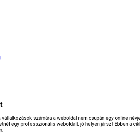
n
t
n a vállalkozások számára a weboldal nem csupán egy online névjeg
tnél egy professzionális weboldalt, jó helyen jársz! Ebben a ci
n.