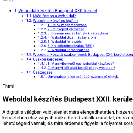
Weboldal készítés Budapest XXII. kerület
Miért fontos a weboldal?
Weboldal készítés lépései
1. Célok meghatározása
2. Célcsoport elemzése
3. Domain név és tárhely kiválasztása
4. Weboldal dizájn és tartalom
5. Weboldal fejlesztés
6. Keresőoptimalizálás (SEO)
7. Weboldal karbantartása
Weboldal készítő szakemberek Budapest XXII. kerületébe
Gyakori kérdések
1. Mennyibe kerül egy weboldal készítése?
2. Mennyi idő alatt készül el egy weboldal?
Összegzés
Ugyanabból a kategóriából származó cikkek:
“`html
Weboldal készítés Budapest XXII. kerüle
A digitális világban való jelenlét mára elengedhetetlen, hisze
kerületében élsz vagy itt működteted vállalkozásodat, és szere
lehetőségeid vannak, és mire érdemes figyelni a folyamat sorá