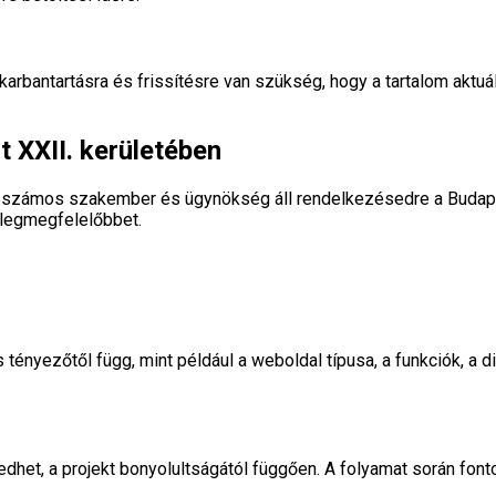
rbantartásra és frissítésre van szükség, hogy a tartalom aktuáli
 XXII. kerületében
 számos szakember és ügynökség áll rendelkezésedre a Budapest
 legmegfelelőbbet.
yezőtől függ, mint például a weboldal típusa, a funkciók, a dizá
edhet, a projekt bonyolultságától függően. A folyamat során fon