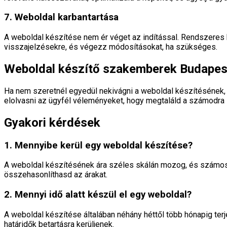
7. Weboldal karbantartása
A weboldal készítése nem ér véget az indítással. Rendszeres ka
visszajelzésekre, és végezz módosításokat, ha szükséges.
Weboldal készítő szakemberek Budapest
Ha nem szeretnél egyedül nekivágni a weboldal készítésének,
elolvasni az ügyfél véleményeket, hogy megtaláld a számodra
Gyakori kérdések
1. Mennyibe kerül egy weboldal készítése?
A weboldal készítésének ára széles skálán mozog, és számos tén
összehasonlíthasd az árakat.
2. Mennyi idő alatt készül el egy weboldal?
A weboldal készítése általában néhány héttől több hónapig terj
határidők betartásra kerüljenek.