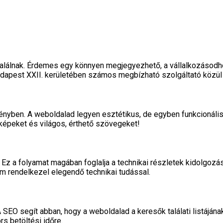
lálnak. Érdemes egy könnyen megjegyezhető, a vállalkozásodhoz
Budapest XXII. kerületében számos megbízható szolgáltató közül
ményben. A weboldalad legyen esztétikus, de egyben funkcionális
 képeket és világos, érthető szövegeket!
 Ez a folyamat magában foglalja a technikai részletek kidolgozás
m rendelkezel elegendő technikai tudással.
 SEO segít abban, hogy a weboldalad a keresők találati listájána
rs betöltési időre.