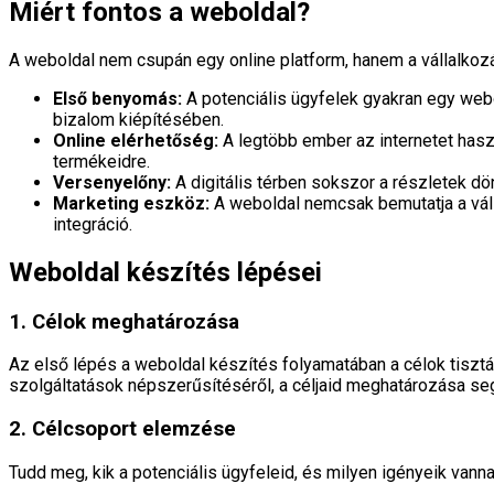
Miért fontos a weboldal?
A weboldal nem csupán egy online platform, hanem a vállalkozá
Első benyomás:
A potenciális ügyfelek gyakran egy webo
bizalom kiépítésében.
Online elérhetőség:
A legtöbb ember az internetet haszn
termékeidre.
Versenyelőny:
A digitális térben sokszor a részletek dö
Marketing eszköz:
A weboldal nemcsak bemutatja a váll
integráció.
Weboldal készítés lépései
1. Célok meghatározása
Az első lépés a weboldal készítés folyamatában a célok tisztá
szolgáltatások népszerűsítéséről, a céljaid meghatározása s
2. Célcsoport elemzése
Tudd meg, kik a potenciális ügyfeleid, és milyen igényeik van