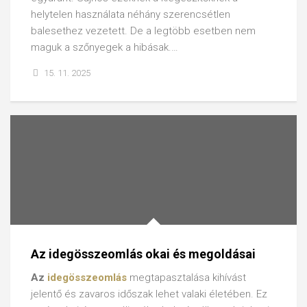
helytelen használata néhány szerencsétlen
balesethez vezetett. De a legtöbb esetben nem
maguk a szőnyegek a hibásak.…
15. 11. 2025
Az idegösszeomlás okai és megoldásai
Az
idegösszeomlás
megtapasztalása kihívást
jelentő és zavaros időszak lehet valaki életében. Ez