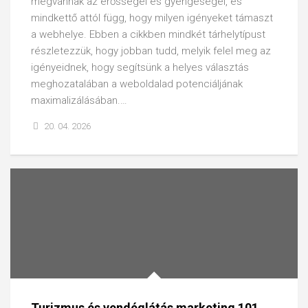
megvannak az erősségei és gyengeségei, és
mindkettő attól függ, hogy milyen igényeket támaszt
a webhelye. Ebben a cikkben mindkét tárhelytípust
részletezzük, hogy jobban tudd, melyik felel meg az
igényeidnek, hogy segítsünk a helyes választás
meghozatalában a weboldalad potenciáljának
maximalizálásában.…
20. 04. 2026
Turizmus és vendéglátás marketing 101