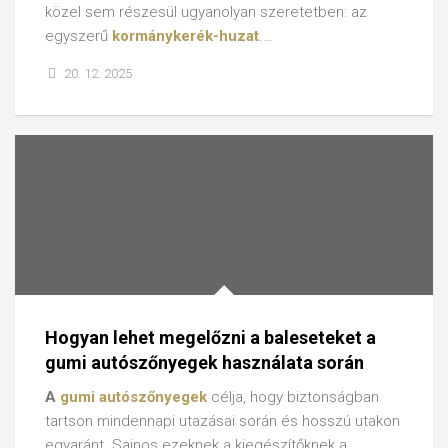
közel sem részesül ugyanolyan szeretetben: az
egyszerű
kormánykerék-huzat
.…
20. 12. 2025
Hogyan lehet megelőzni a baleseteket a
gumi autószőnyegek használata során
A
gumi autószőnyegek
célja, hogy biztonságban
tartson mindennapi utazásai során és hosszú utakon
egyaránt. Sajnos ezeknek a kiegészítőknek a