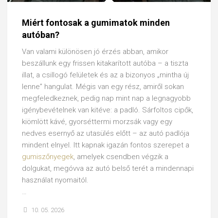
Miért fontosak a gumimatok minden
autóban?
Van valami különösen jó érzés abban, amikor
beszállunk egy frissen kitakarított autóba – a tiszta
illat, a csillogó felületek és az a bizonyos „mintha új
lenne” hangulat. Mégis van egy rész, amiről sokan
megfeledkeznek, pedig nap mint nap a legnagyobb
igénybevételnek van kitéve: a padló. Sárfoltos cipők,
kiömlött kávé, gyorséttermi morzsák vagy egy
nedves esernyő az utasülés előtt – az autó padlója
mindent elnyel. Itt kapnak igazán fontos szerepet a
gumiszőnyegek
, amelyek csendben végzik a
dolgukat, megóvva az autó belső terét a mindennapi
használat nyomaitól.
…
10. 05. 2026