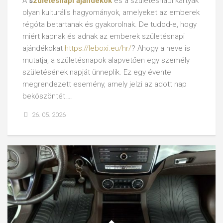
A
s
zületésnapi ajándékok
és a születésnapi kártyák
olyan kulturális hagyományok, amelyeket az emberek
régóta betartanak és gyakorolnak. De tudod-e, hogy
miért kapnak és adnak az emberek születésnapi
ajándékokat
https://leboxi.eu/hr/
? Ahogy a neve is
mutatja, a születésnapok alapvetően egy személy
születésének napját ünneplik. Ez egy évente
megrendezett esemény, amely jelzi az adott nap
beköszöntét.…
26. 05. 2026