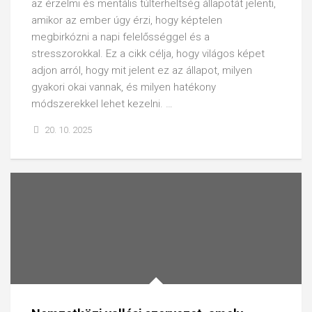
az érzelmi és mentális túlterheltség állapotát jelenti,
amikor az ember úgy érzi, hogy képtelen
megbirkózni a napi felelősséggel és a
stresszorokkal. Ez a cikk célja, hogy világos képet
adjon arról, hogy mit jelent ez az állapot, milyen
gyakori okai vannak, és milyen hatékony
módszerekkel lehet kezelni. …
20. 10. 2025