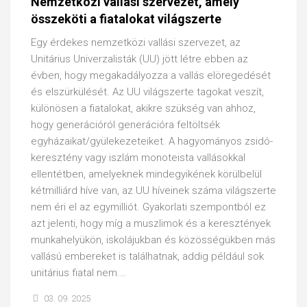
Nemzetközi vallási szervezet, amely
összeköti a fiatalokat világszerte
Egy érdekes nemzetközi vallási szervezet, az
Unitárius Univerzalisták (UU) jött létre ebben az
évben, hogy megakadályozza a vallás elöregedését
és elszürkülését. Az UU világszerte tagokat veszít,
különösen a fiatalokat, akikre szükség van ahhoz,
hogy generációról generációra feltöltsék
egyházaikat/gyülekezeteiket. A hagyományos zsidó-
keresztény vagy iszlám monoteista vallásokkal
ellentétben, amelyeknek mindegyikének körülbelül
kétmilliárd híve van, az UU híveinek száma világszerte
nem éri el az egymilliót. Gyakorlati szempontból ez
azt jelenti, hogy míg a muszlimok és a keresztények
munkahelyükön, iskolájukban és közösségükben más
vallású embereket is találhatnak, addig például sok
unitárius fiatal nem.…
03. 09. 2025