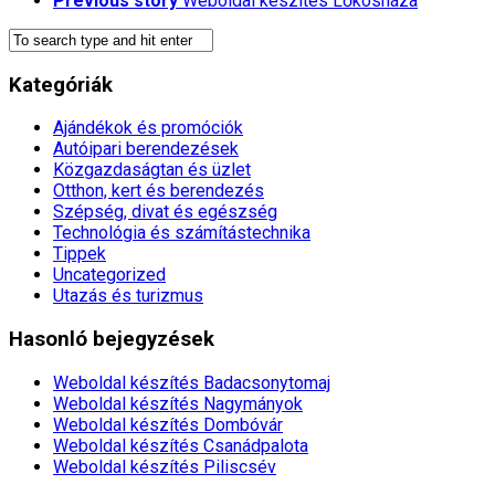
Previous story
Weboldal készítés​ Lőkösháza
Kategóriák
Ajándékok és promóciók
Autóipari berendezések
Közgazdaságtan és üzlet
Otthon, kert és berendezés
Szépség, divat és egészség
Technológia és számítástechnika
Tippek
Uncategorized
Utazás és turizmus
Hasonló bejegyzések
Weboldal készítés​ Badacsonytomaj
Weboldal készítés​ Nagymányok
Weboldal készítés​ Dombóvár
Weboldal készítés​ Csanádpalota
Weboldal készítés​ Piliscsév