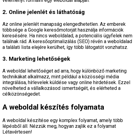
véleményt formálni egy weboldal alapján.
2. Online jelenlét és láthatóság
Az online jelenlét manapság elengedhetetlen. Az emberek
többsége a Google keresőmotorját használja információk
keresésére. Ha nincs weboldalad, a potenciális ügyfelek nem
találnak rád. A keresőoptimalizálás (SEO) révén a weboldalad
a találati lista elejére kerülhet, így több látogatót vonzhatsz.
3. Marketing lehetőségek
A weboldal lehetőséget ad arra, hogy különböző marketing
technikákat alkalmazz, mint például a közösségi média
integrálása, hírlevelek küldése vagy online hirdetések. Ezzel
növelheted a vállalkozásod ismertségét, és elérheted a
célközönségedet.
A weboldal készítés folyamata
A weboldal készítése egy komplex folyamat, amely több
lépésből áll. Nézzük meg, hogyan zajlik ez a folyamat
Létavértesen!