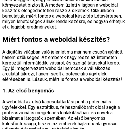
környezetet biztosít. A modern üzleti világban a weboldal
készítés elengedhetetlen része a sikernek. Cikkünkben
bemutatjuk, miért fontos a weboldal készítés Létavértesen,
milyen lehetőségek állnak rendelkezésre, és hogyan érhetjük
el a legjobb eredményeket.
Miért fontos a weboldal készítés?
A digitális világban való jelenlét ma már nem csupán ajánlott,
hanem szükséges. Az emberek nagy része az interneten
keresztül informálódik, vásárol, és szolgáltatásokat keres.
Egy jól megtervezett weboldal nemcsak a vállalkozás
arculatát tükrözi, hanem segít a potenciális ügyfelek
elérésében is. Lássuk, miért is fontos a weboldal készítés!
1. Az első benyomás
A weboldal az első kapcsolattartási pont a potenciális
ügyfelekkel. Egy esztétikus, felhasználóbarát oldal segít a
professzionális megjelenés kialakításában, és növeli a
bizalmat a látogatók szemében. Az első benyomás
kulcsfontosságú, hiszen az emberek hajlamosak gyorsan