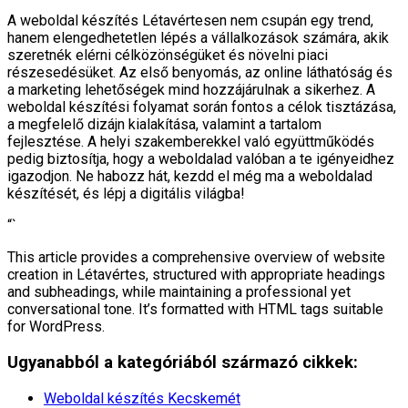
A weboldal készítés Létavértesen nem csupán egy trend,
hanem elengedhetetlen lépés a vállalkozások számára, akik
szeretnék elérni célközönségüket és növelni piaci
részesedésüket. Az első benyomás, az online láthatóság és
a marketing lehetőségek mind hozzájárulnak a sikerhez. A
weboldal készítési folyamat során fontos a célok tisztázása,
a megfelelő dizájn kialakítása, valamint a tartalom
fejlesztése. A helyi szakemberekkel való együttműködés
pedig biztosítja, hogy a weboldalad valóban a te igényeidhez
igazodjon. Ne habozz hát, kezdd el még ma a weboldalad
készítését, és lépj a digitális világba!
“`
This article provides a comprehensive overview of website
creation in Létavértes, structured with appropriate headings
and subheadings, while maintaining a professional yet
conversational tone. It’s formatted with HTML tags suitable
for WordPress.
Ugyanabból a kategóriából származó cikkek:
Weboldal készítés​ Kecskemét