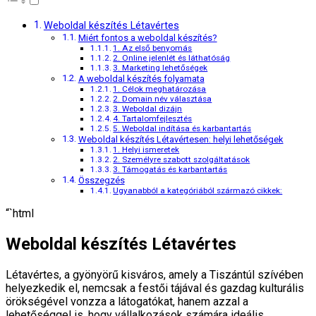
Weboldal készítés Létavértes
Miért fontos a weboldal készítés?
1. Az első benyomás
2. Online jelenlét és láthatóság
3. Marketing lehetőségek
A weboldal készítés folyamata
1. Célok meghatározása
2. Domain név választása
3. Weboldal dizájn
4. Tartalomfejlesztés
5. Weboldal indítása és karbantartás
Weboldal készítés Létavértesen: helyi lehetőségek
1. Helyi ismeretek
2. Személyre szabott szolgáltatások
3. Támogatás és karbantartás
Összegzés
Ugyanabból a kategóriából származó cikkek:
“`html
Weboldal készítés Létavértes
Létavértes, a gyönyörű kisváros, amely a Tiszántúl szívében
helyezkedik el, nemcsak a festői tájával és gazdag kulturális
örökségével vonzza a látogatókat, hanem azzal a
lehetőséggel is, hogy vállalkozások számára ideális