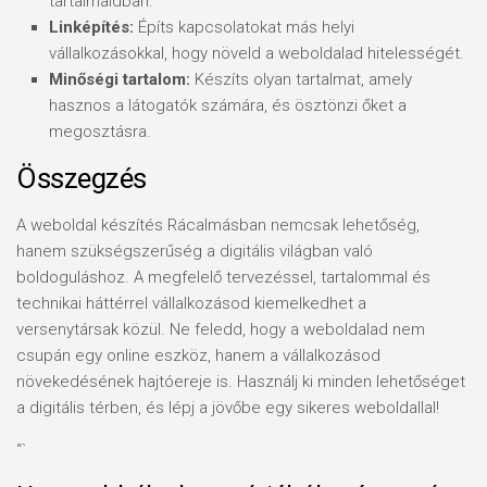
tartalmaidban.
Linképítés:
Építs kapcsolatokat más helyi
vállalkozásokkal, hogy növeld a weboldalad hitelességét.
Minőségi tartalom:
Készíts olyan tartalmat, amely
hasznos a látogatók számára, és ösztönzi őket a
megosztásra.
Összegzés
A weboldal készítés Rácalmásban nemcsak lehetőség,
hanem szükségszerűség a digitális világban való
boldoguláshoz. A megfelelő tervezéssel, tartalommal és
technikai háttérrel vállalkozásod kiemelkedhet a
versenytársak közül. Ne feledd, hogy a weboldalad nem
csupán egy online eszköz, hanem a vállalkozásod
növekedésének hajtóereje is. Használj ki minden lehetőséget
a digitális térben, és lépj a jövőbe egy sikeres weboldallal!
“`