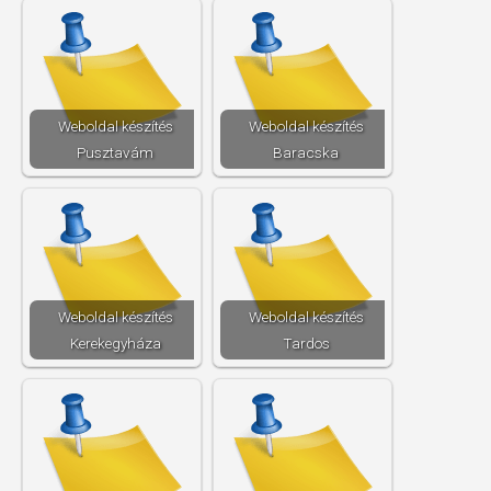
Weboldal készítés​
Weboldal készítés​
Pusztavám
Baracska
Weboldal készítés​
Weboldal készítés​
Kerekegyháza
Tardos