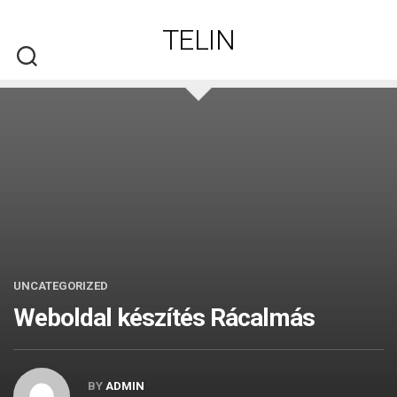
Skip
to
TELIN
content
UNCATEGORIZED
Weboldal készítés​ Rácalmás
BY
ADMIN