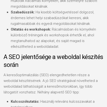
működik Rácalmás környékén, akik személyre szabott
megoldásokat kínálnak.
Szabadúszók:
Ha kisebb költségvetéssel dolgozol,
érdemes lehet helyi szabadúszókat keresni, akik
rugalmasabbak és egyedi megoldásokat kínálnak.
Oktatás és workshopok:
Rácalmásban és környékén
különböző tréningek és workshopok érhetők el, ahol
megtanulhatod az alapokat, és saját magad is
elkészítheted a weboldaladat.
A SEO jelentősége a weboldal készítés
során
A keresőoptimalizálás (SEO) elengedhetetlen része a
weboldal készítésének. A jó SEO stratégiával növelheted a
weboldalad láthatóságát a keresőmotorokban, így több
látogatót vonzhatsz. Néhány alapvető SEO tipp:
Kulcsszókutatás:
Használj releváns kulcsszavakat a