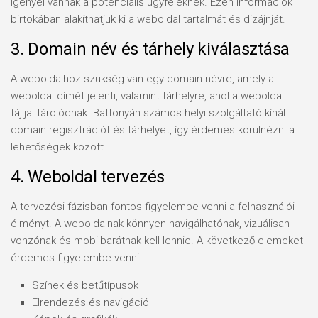
igényei vannak a potenciális ügyfeleknek. Ezen információk
birtokában alakíthatjuk ki a weboldal tartalmát és dizájnját.
3. Domain név és tárhely kiválasztása
A weboldalhoz szükség van egy domain névre, amely a
weboldal címét jelenti, valamint tárhelyre, ahol a weboldal
fájljai tárolódnak. Battonyán számos helyi szolgáltató kínál
domain regisztrációt és tárhelyet, így érdemes körülnézni a
lehetőségek között.
4. Weboldal tervezés
A tervezési fázisban fontos figyelembe venni a felhasználói
élményt. A weboldalnak könnyen navigálhatónak, vizuálisan
vonzónak és mobilbarátnak kell lennie. A következő elemeket
érdemes figyelembe venni:
Színek és betűtípusok
Elrendezés és navigáció