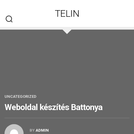
Skip
to
TELIN
content
UNCATEGORIZED
Weboldal készítés​ Battonya
BY
ADMIN