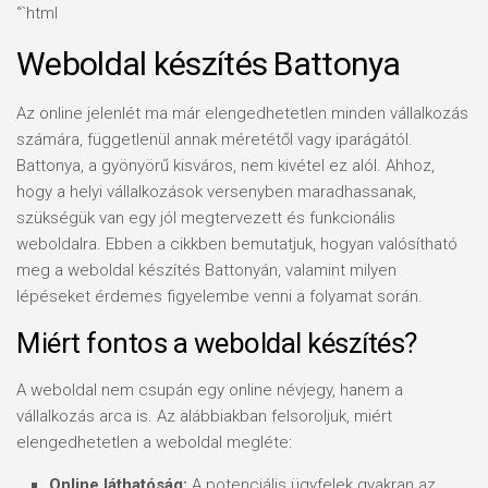
“`html
Weboldal készítés Battonya
Az online jelenlét ma már elengedhetetlen minden vállalkozás
számára, függetlenül annak méretétől vagy iparágától.
Battonya, a gyönyörű kisváros, nem kivétel ez alól. Ahhoz,
hogy a helyi vállalkozások versenyben maradhassanak,
szükségük van egy jól megtervezett és funkcionális
weboldalra. Ebben a cikkben bemutatjuk, hogyan valósítható
meg a weboldal készítés Battonyán, valamint milyen
lépéseket érdemes figyelembe venni a folyamat során.
Miért fontos a weboldal készítés?
A weboldal nem csupán egy online névjegy, hanem a
vállalkozás arca is. Az alábbiakban felsoroljuk, miért
elengedhetetlen a weboldal megléte:
Online láthatóság:
A potenciális ügyfelek gyakran az