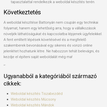
tapasztalattal rendelkezik a weboldal készítés terén.
Következtetés
A weboldal készítése Battonyán nem csupán egy technikai
folyamat, hanem egy lehetőség arra, hogy a vállalkozások
növeljék láthatóságukat és kapcsolatba lépjenek ügyfeleikkel.
A fent említett lépések követésével és a megfelelő
szakemberek bevonásával egy sikeres és vonzó online
jelenlétet hozhatunk létre. Ne habozzon tehát belevágni, és
kezdje el építeni saját weboldalát még ma!
“`
Ugyanabból a kategóriából származó
cikkek:
Weboldal készítés​ Tiszabezdéd
Weboldal készítés​ Múcsony
Weboldal készítés​ Mándok