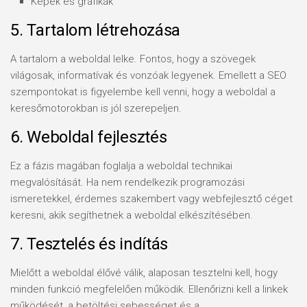
Képek és grafikák
5. Tartalom létrehozása
A tartalom a weboldal lelke. Fontos, hogy a szövegek
világosak, informatívak és vonzóak legyenek. Emellett a SEO
szempontokat is figyelembe kell venni, hogy a weboldal a
keresőmotorokban is jól szerepeljen.
6. Weboldal fejlesztés
Ez a fázis magában foglalja a weboldal technikai
megvalósítását. Ha nem rendelkezik programozási
ismeretekkel, érdemes szakembert vagy webfejlesztő céget
keresni, akik segíthetnek a weboldal elkészítésében.
7. Tesztelés és indítás
Mielőtt a weboldal élővé válik, alaposan tesztelni kell, hogy
minden funkció megfelelően működik. Ellenőrizni kell a linkek
működését, a betöltési sebességet és a