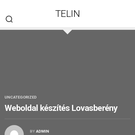
Skip
to
TELIN
content
UNCATEGORIZED
Weboldal készítés​ Lovasberény
BY
ADMIN