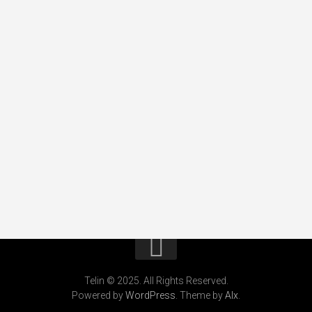
Telin © 2025. All Rights Reserved.
Powered by
WordPress
. Theme by
Alx
.