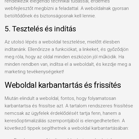
rendelkezik elegendő technikai tudással, érdemes
webfejlesztőt megbízni a feladattal. A weboldalnak gyorsan
betöltődőnek és biztonságosnak kell lennie.
5. Tesztelés és indítás
Az utolsó lépés a weboldal tesztelése, mielőtt élesben
indítanánk. Ellenőrizze a funkciókat, a linkeket, és győződjön
meg róla, hogy az oldal minden eszközön jól működik. Ha
minden rendben van, indítsa el a weboldalt, és kezdje meg a
marketing tevékenységeket!
Weboldal karbantartás és frissítés
Miután elindult a weboldal, fontos, hogy folyamatosan
karbantartsa és frissítse azt. A tartalom rendszeres frissítése
nemcsak az ügyfelek érdeklődését tartja fenn, hanem a
keresőoptimalizálás szempontjából is elengedhetetlen. A
következő tippek segíthetnek a weboldal karbantartásában: