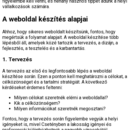
figyelembe kell venni, és néhány hasznos tippet adunk a helyi
vállalkozások számára.
A weboldal készítés alapjai
Ahhoz, hogy sikeres weboldalt készítsünk, fontos, hogy
megértsük a folyamat alapjait. A weboldal készítése több
lépésből áll, amelyek közé tartozik a tervezés, a dizájn, a
fejlesztés, a tesztelés és a karbantartás.
1. Tervezés
A tervezés az első és legfontosabb lépés a weboldal
készítése során. Ezen a ponton kell meghatározni a célokat, a
célközönséget és a tartalmi stratégiát. A következő
kérdéseket érdemes feltenni:
Milyen célokat szeretnék elérni a weboldallal?
Kik a célközönségem?
Milyen információkat szeretnék megosztani?
Fontos, hogy a tervezés során figyelembe vegyük a helyi
igényeket is, mivel Csetényben a lakosság igényei és
preferenciái különbözhetnek a nagyobb városokétól.