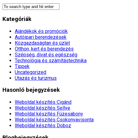
Kategóriák
Ajándékok és promóciók
Autóipari berendezések
Közgazdaságtan és üzlet
Otthon, kert és berendezés
Szépség, divat és egészség
Technológia és számítástechnika
Tippek
Uncategorized
Utazás és turizmus
Hasonló bejegyzések
Weboldal készítés​ Cigánd
Weboldal készítés​ Sellye
Weboldal készítés​ Füzesabony
Weboldal készítés​ Csokonyavisonta
Weboldal készítés​ Doboz
Blogbejegyzések