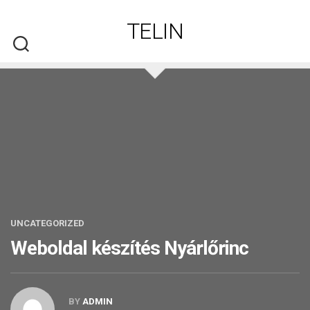
Skip
to
TELIN
content
UNCATEGORIZED
Weboldal készítés​ Nyárlőrinc
BY
ADMIN