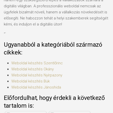
hanem egy szükségszerű lépés a vállalkozások számára a
digitális világban. A professzionális weboldal nemcsak az
ügyfelek bizalmát növeli, hanem a vállalkozás növekedését is
elősegíti. Ne habozzon tehát a helyi szakemberek segítségét
kérni, és induljon el a digitális úton!
“`
Ugyanabból a kategóriából származó
cikkek:
Weboldal készítés​ Szentlőrinc
Weboldal készítés​ Okány
Weboldal készítés​ Nyírpazony
Weboldal készítés​ Bük
Weboldal készítés​ Jánoshida
Előfordulhat, hogy érdekli a következő
tartalom is: