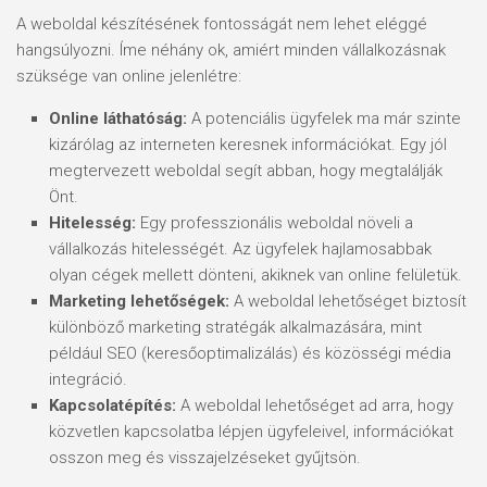
A weboldal készítésének fontosságát nem lehet eléggé
hangsúlyozni. Íme néhány ok, amiért minden vállalkozásnak
szüksége van online jelenlétre:
Online láthatóság:
A potenciális ügyfelek ma már szinte
kizárólag az interneten keresnek információkat. Egy jól
megtervezett weboldal segít abban, hogy megtalálják
Önt.
Hitelesség:
Egy professzionális weboldal növeli a
vállalkozás hitelességét. Az ügyfelek hajlamosabbak
olyan cégek mellett dönteni, akiknek van online felületük.
Marketing lehetőségek:
A weboldal lehetőséget biztosít
különböző marketing stratégák alkalmazására, mint
például SEO (keresőoptimalizálás) és közösségi média
integráció.
Kapcsolatépítés:
A weboldal lehetőséget ad arra, hogy
közvetlen kapcsolatba lépjen ügyfeleivel, információkat
osszon meg és visszajelzéseket gyűjtsön.