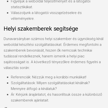
Figyeljük a weboldal teljesítményét és a látogatói
statisztikákat.
Válaszoljunk a látogatói visszajelzésekre és
véleményekre.
Helyi szakemberek segítsége
Dunavarsányban számos helyi szakember és ügynökség kínál
weboldal készítési szolgáltatásokat. Érdemes megfontolni a
szakemberek bevonását, hiszen ők nemcsak technikai
tudással rendelkeznek, hanem ismerik a helyi piac
sajátosságait is. A következő tényezőkre érdemes figyelni a
választás során:
Referenciák: Nézzük meg a korábbi munkáikat!
Szolgáltatások: Milyen szolgáltatásokat kínálnak?
Mennyire átfogó a kínálatuk?
Ár: Kérjünk árajánlatot, és hasonlítsuk össze a különböző
szakemberek ajánlatait.