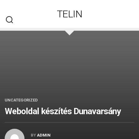
Skip
to
TELIN
content
UNCATEGORIZED
Weboldal készítés​ Dunavarsány
BY
ADMIN