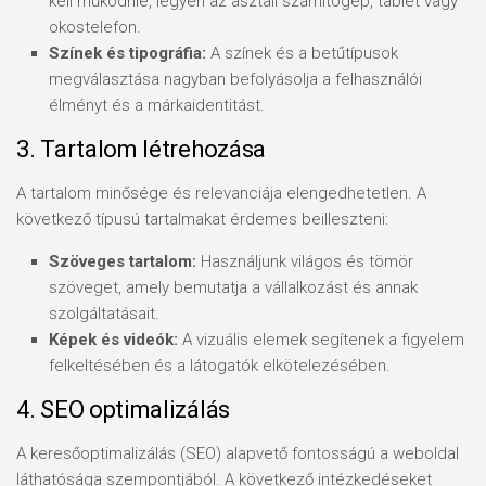
kell működnie, legyen az asztali számítógép, tablet vagy
okostelefon.
Színek és tipográfia:
A színek és a betűtípusok
megválasztása nagyban befolyásolja a felhasználói
élményt és a márkaidentitást.
3. Tartalom létrehozása
A tartalom minősége és relevanciája elengedhetetlen. A
következő típusú tartalmakat érdemes beilleszteni:
Szöveges tartalom:
Használjunk világos és tömör
szöveget, amely bemutatja a vállalkozást és annak
szolgáltatásait.
Képek és videók:
A vizuális elemek segítenek a figyelem
felkeltésében és a látogatók elkötelezésében.
4. SEO optimalizálás
A keresőoptimalizálás (SEO) alapvető fontosságú a weboldal
láthatósága szempontjából. A következő intézkedéseket