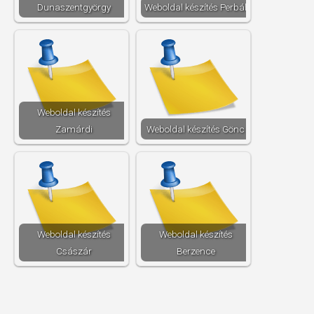
Dunaszentgyörgy
Weboldal készítés​ Perbál
Weboldal készítés​
Zamárdi
Weboldal készítés​ Gönc
Weboldal készítés​
Weboldal készítés​
Császár
Berzence