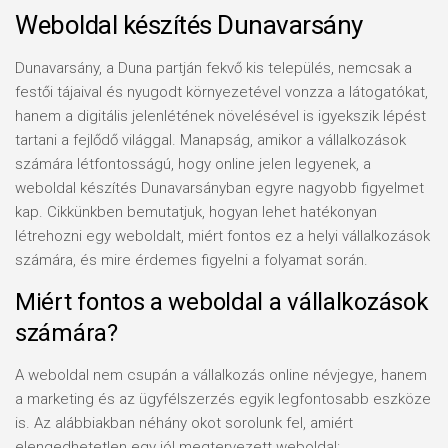
Weboldal készítés Dunavarsány
Dunavarsány, a Duna partján fekvő kis település, nemcsak a
festői tájaival és nyugodt környezetével vonzza a látogatókat,
hanem a digitális jelenlétének növelésével is igyekszik lépést
tartani a fejlődő világgal. Manapság, amikor a vállalkozások
számára létfontosságú, hogy online jelen legyenek, a
weboldal készítés Dunavarsányban egyre nagyobb figyelmet
kap. Cikkünkben bemutatjuk, hogyan lehet hatékonyan
létrehozni egy weboldalt, miért fontos ez a helyi vállalkozások
számára, és mire érdemes figyelni a folyamat során.
Miért fontos a weboldal a vállalkozások
számára?
A weboldal nem csupán a vállalkozás online névjegye, hanem
a marketing és az ügyfélszerzés egyik legfontosabb eszköze
is. Az alábbiakban néhány okot sorolunk fel, amiért
elengedhetetlen egy jól megtervezett weboldal: