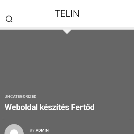
Skip
to
TELIN
content
UNCATEGORIZED
Weboldal készítés​ Fertőd
BY
ADMIN