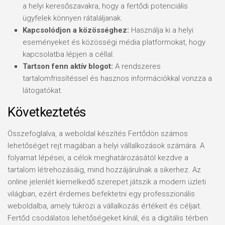
a helyi keresőszavakra, hogy a fertődi potenciális
ügyfelek könnyen rátaláljanak.
Kapcsolódjon a közösséghez:
Használja ki a helyi
eseményeket és közösségi média platformokat, hogy
kapcsolatba lépjen a céllal.
Tartson fenn aktív blogot:
A rendszeres
tartalomfrissítéssel és hasznos információkkal vonzza a
látogatókat.
Következtetés
Összefoglalva, a weboldal készítés Fertődön számos
lehetőséget rejt magában a helyi vállalkozások számára. A
folyamat lépései, a célok meghatározásától kezdve a
tartalom létrehozásáig, mind hozzájárulnak a sikerhez. Az
online jelenlét kiemelkedő szerepet játszik a modern üzleti
világban, ezért érdemes befektetni egy professzionális
weboldalba, amely tükrözi a vállalkozás értékeit és céljait.
Fertőd csodálatos lehetőségeket kínál, és a digitális térben