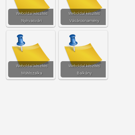
Weboldal készítés​
Weboldal készítés​
Nyírvasvári
Vásárosnamény
Weboldal készítés​
Weboldal készítés​
Mátészalka
Balkány