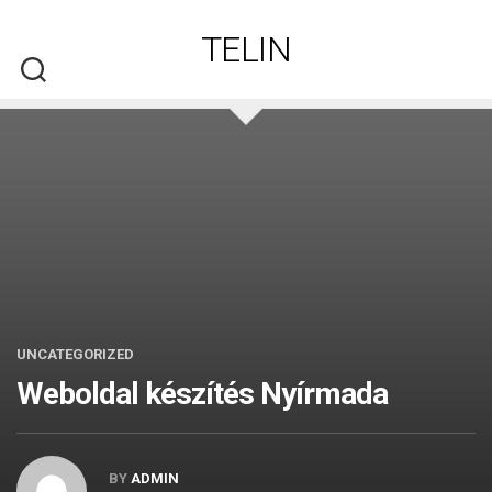
Skip
to
TELIN
content
UNCATEGORIZED
Weboldal készítés​ Nyírmada
BY
ADMIN