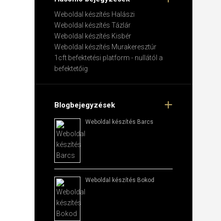
Weboldal készítés​ Halászi
Weboldal készítés​ Tázlár
Weboldal készítés​ Kisbér
Weboldal készítés​ Murakeresztúr
1cft befektetési platform - nullától a
befektetőig
Blogbejegyzések
Weboldal készítés​ Barcs
Weboldal készítés​ Bokod