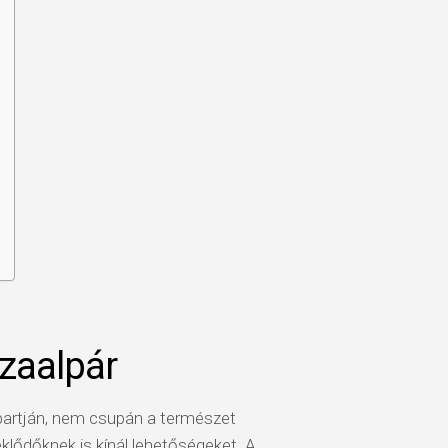
szaalpár
 partján, nem csupán a természet
eklődőknek is kínál lehetőségeket. A