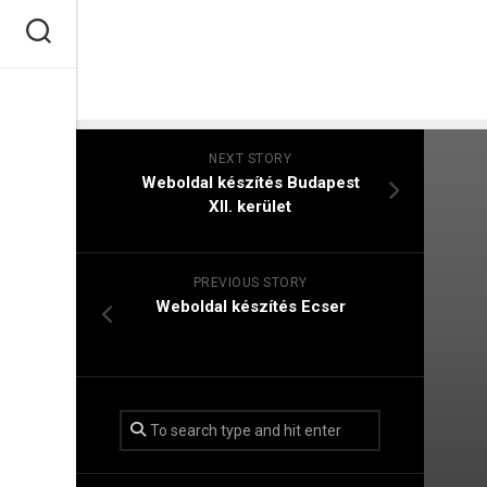
Skip
to
content
NEXT STORY
Weboldal készítés​ Budapest
XII. kerület
PREVIOUS STORY
Weboldal készítés​ Ecser