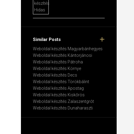
Similar Posts
Weboldal készítés​ Magyarbánhegyes
Weboldal készítés​ Kántorjánosi
Weboldal készítés​ Pátroha
Weboldal készítés​ Környe
Weboldal készítés​ Decs
Weboldal készítés​ Törökbálint
Weboldal készítés​ Apostag
Weboldal készítés​ Kiskőrös
Weboldal készítés​ Zalaszentgrót
Weboldal készítés​ Dunaharaszti