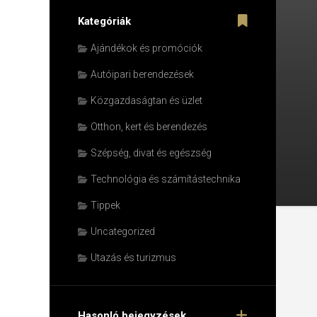
Kategóriák
Ajándékok és promóciók
Autóipari berendezések
Közgazdaságtan és üzlet
Otthon, kert és berendezés
Szépség, divat és egészség
Technológia és számítástechnika
Tippek
Uncategorized
Utazás és turizmus
Hasonló bejegyzések