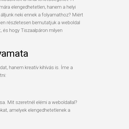
mára elengedhetetlen, hanem a helyi
lljunk neki ennek a folyamathoz? Miért
ben részletesen bemutatjuk a weboldal
, és hogy Tiszaalpáron milyen
lyamata
at, hanem kreatív kihívás is. Íme a
ni:
. Mit szeretnél elérni a weboldallal?
ókat, amelyek elengedhetetlenek a