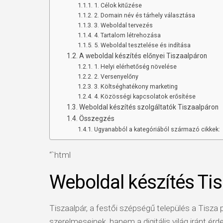
1. Célok kitűzése
2. Domain név és tárhely választása
3. Weboldal tervezés
4. Tartalom létrehozása
5. Weboldal tesztelése és indítása
A weboldal készítés előnyei Tiszaalpáron
1. Helyi elérhetőség növelése
2. Versenyelőny
3. Költséghatékony marketing
4. Közösségi kapcsolatok erősítése
Weboldal készítés szolgáltatók Tiszaalpáron
Összegzés
Ugyanabból a kategóriából származó cikkek:
“`html
Weboldal készítés Ti
Tiszaalpár, a festői szépségű település a Tisza
szerelmeseinek, hanem a digitális világ iránt érd