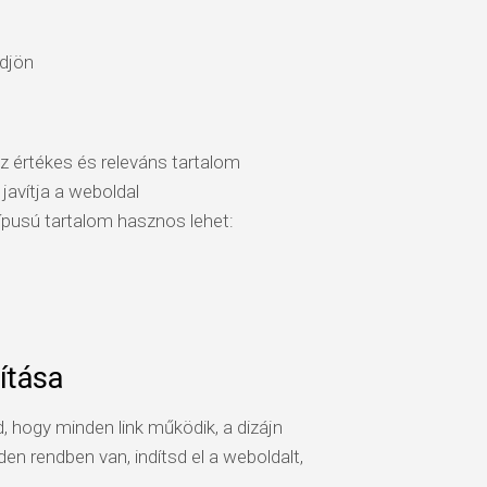
ödjön
z értékes és releváns tartalom
avítja a weboldal
ípusú tartalom hasznos lehet:
ítása
d, hogy minden link működik, a dizájn
n rendben van, indítsd el a weboldalt,