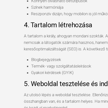
Könnyen olvasható betűtípusok
Színek harmóniája
Reszponzív dizájn, hogy mobilon is jól műk
4. Tartalom létrehozása
A tartalom a király, ahogyan mondani szokták. A
nemcsak a látogatók számára hasznos, hanem j
keresőoptimalizáltságát (SEO) is. A következő t
Blogbejegyzések
Termék- vagy szolgáltatásleírások
Gyakori kérdések (GYIK)
5. Weboldal tesztelése és ind
Az utolsó lépés a weboldal tesztelése. Ellenőriz
összhangban van, és a tartalom helyes. Ha minde
és kezdj el marketingelni!