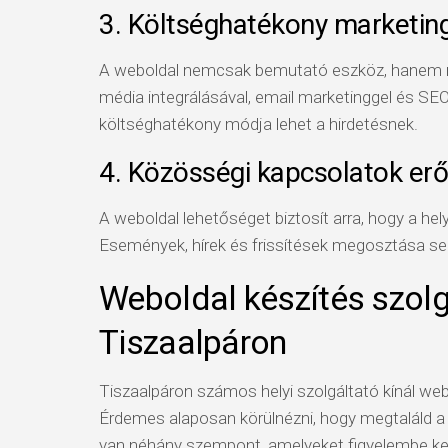
3. Költséghatékony marketin
A weboldal nemcsak bemutató eszköz, hanem m
média integrálásával, email marketinggel és SEO
költséghatékony módja lehet a hirdetésnek.
4. Közösségi kapcsolatok erő
A weboldal lehetőséget biztosít arra, hogy a hel
Események, hírek és frissítések megosztása se
Weboldal készítés szolg
Tiszaalpáron
Tiszaalpáron számos helyi szolgáltató kínál web
Érdemes alaposan körülnézni, hogy megtaláld a 
van néhány szempont, amelyeket figyelembe kell