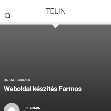
Skip
to
TELIN
content
UNCATEGORIZED
Weboldal készítés​ Farmos
BY
ADMIN