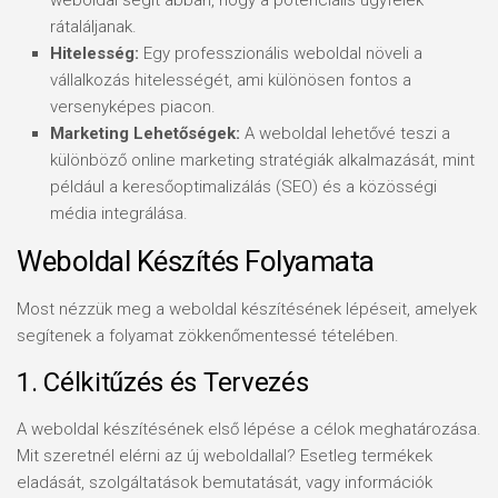
weboldal segít abban, hogy a potenciális ügyfelek
rátaláljanak.
Hitelesség:
Egy professzionális weboldal növeli a
vállalkozás hitelességét, ami különösen fontos a
versenyképes piacon.
Marketing Lehetőségek:
A weboldal lehetővé teszi a
különböző online marketing stratégiák alkalmazását, mint
például a keresőoptimalizálás (SEO) és a közösségi
média integrálása.
Weboldal Készítés Folyamata
Most nézzük meg a weboldal készítésének lépéseit, amelyek
segítenek a folyamat zökkenőmentessé tételében.
1. Célkitűzés és Tervezés
A weboldal készítésének első lépése a célok meghatározása.
Mit szeretnél elérni az új weboldallal? Esetleg termékek
eladását, szolgáltatások bemutatását, vagy információk