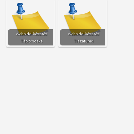
Weboldal készítés​
Weboldal készítés​
Tápióbicske
Tiszafüred