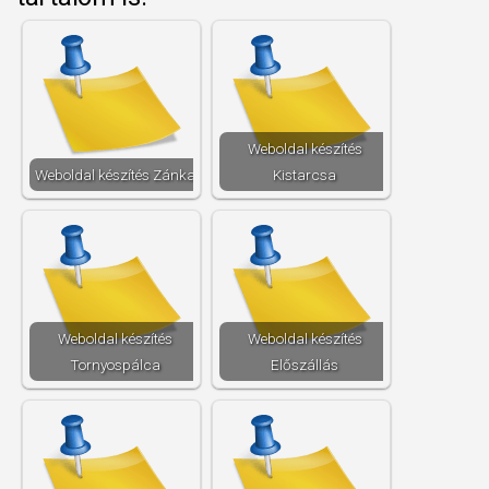
Weboldal készítés​
Weboldal készítés​ Zánka
Kistarcsa
Weboldal készítés​
Weboldal készítés​
Tornyospálca
Előszállás