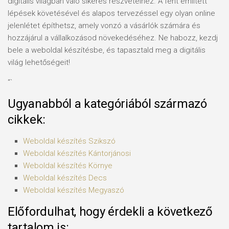
digitális világban való sikeres részvételhez. A fent említett
lépések követésével és alapos tervezéssel egy olyan online
jelenlétet építhetsz, amely vonzó a vásárlók számára és
hozzájárul a vállalkozásod növekedéséhez. Ne habozz, kezdj
bele a weboldal készítésbe, és tapasztald meg a digitális
világ lehetőségeit!
“`
Ugyanabból a kategóriából származó
cikkek:
Weboldal készítés​ Szikszó
Weboldal készítés​ Kántorjánosi
Weboldal készítés​ Környe
Weboldal készítés​ Decs
Weboldal készítés​ Megyaszó
Előfordulhat, hogy érdekli a következő
tartalom is: