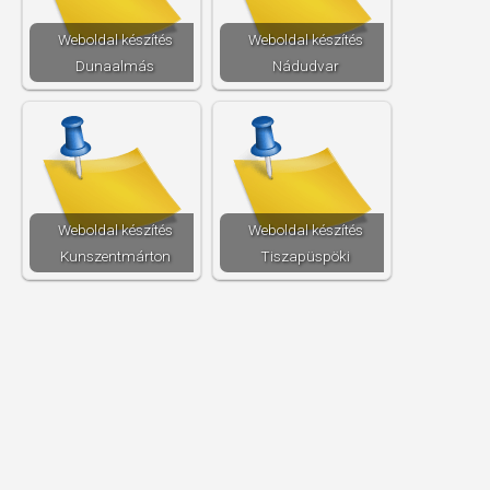
Weboldal készítés​
Weboldal készítés​
Dunaalmás
Nádudvar
Weboldal készítés​
Weboldal készítés​
Kunszentmárton
Tiszapüspöki