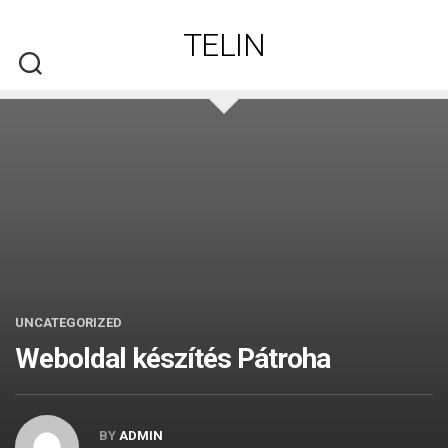
Skip
to
TELIN
content
UNCATEGORIZED
Weboldal készítés​ Pátroha
BY
ADMIN