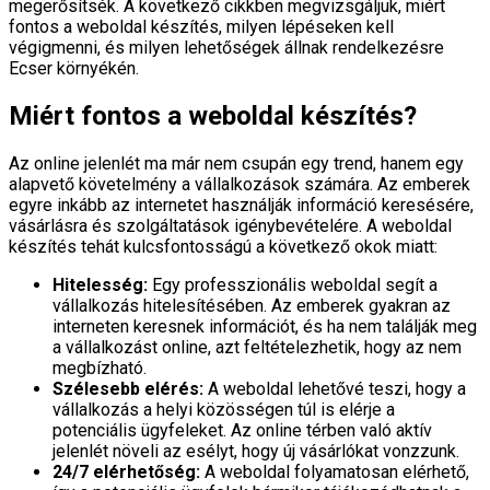
megerősítsék. A következő cikkben megvizsgáljuk, miért
fontos a weboldal készítés, milyen lépéseken kell
végigmenni, és milyen lehetőségek állnak rendelkezésre
Ecser környékén.
Miért fontos a weboldal készítés?
Az online jelenlét ma már nem csupán egy trend, hanem egy
alapvető követelmény a vállalkozások számára. Az emberek
egyre inkább az internetet használják információ keresésére,
vásárlásra és szolgáltatások igénybevételére. A weboldal
készítés tehát kulcsfontosságú a következő okok miatt:
Hitelesség:
Egy professzionális weboldal segít a
vállalkozás hitelesítésében. Az emberek gyakran az
interneten keresnek információt, és ha nem találják meg
a vállalkozást online, azt feltételezhetik, hogy az nem
megbízható.
Szélesebb elérés:
A weboldal lehetővé teszi, hogy a
vállalkozás a helyi közösségen túl is elérje a
potenciális ügyfeleket. Az online térben való aktív
jelenlét növeli az esélyt, hogy új vásárlókat vonzzunk.
24/7 elérhetőség:
A weboldal folyamatosan elérhető,