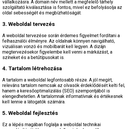
vállalkozásra. A domain név mellett a megfelelő tárhely
szolgáltató kiválasztása is fontos, mivel ez befolyásolja az
oldal sebességét és megbízhatóságát.
3. Weboldal tervezés
A weboldal tervezése során érdemes figyelmet fordítani a
felhasználói élményre. Az oldalnak könnyen navigálható,
vizuálisan vonzó és mobilbarát kell legyen. A dizájn
megtervezésekor figyelembe kell venni a márkázást, a
színeket és a betűtípusokat is.
4. Tartalom létrehozása
A tartalom a weboldal legfontosabb része. A jól megírt,
releváns tartalom nemcsak az olvasók érdeklődését kelti fel,
hanem a keresőoptimalizálás (SEO) szempontjából is
elengedhetetlen. A tartalomnak informatívnak és értékesnek
kell lennie a látogatók számára.
5. Weboldal fejlesztés
Ez a lépés magában foglalja a weboldal technikai