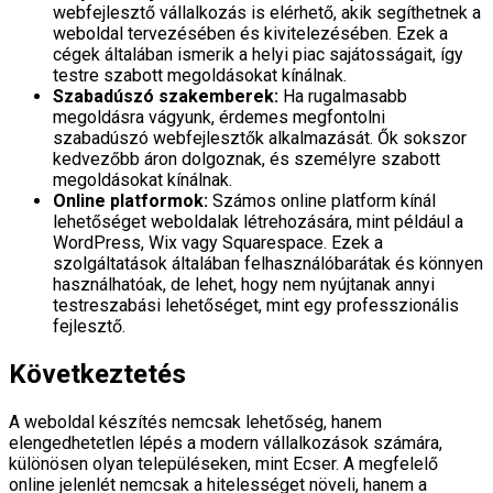
webfejlesztő vállalkozás is elérhető, akik segíthetnek a
weboldal tervezésében és kivitelezésében. Ezek a
cégek általában ismerik a helyi piac sajátosságait, így
testre szabott megoldásokat kínálnak.
Szabadúszó szakemberek:
Ha rugalmasabb
megoldásra vágyunk, érdemes megfontolni
szabadúszó webfejlesztők alkalmazását. Ők sokszor
kedvezőbb áron dolgoznak, és személyre szabott
megoldásokat kínálnak.
Online platformok:
Számos online platform kínál
lehetőséget weboldalak létrehozására, mint például a
WordPress, Wix vagy Squarespace. Ezek a
szolgáltatások általában felhasználóbarátak és könnyen
használhatóak, de lehet, hogy nem nyújtanak annyi
testreszabási lehetőséget, mint egy professzionális
fejlesztő.
Következtetés
A weboldal készítés nemcsak lehetőség, hanem
elengedhetetlen lépés a modern vállalkozások számára,
különösen olyan településeken, mint Ecser. A megfelelő
online jelenlét nemcsak a hitelességet növeli, hanem a