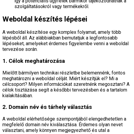
így a potenciális ügyfelek bármikor tájékozódhatnak a
szolgáltatásokról vagy termékekről.
Weboldal készítés lépései
A weboldal készítése egy komplex folyamat, amely több
lépésből áll. Az alábbiakban bemutatjuk a legfontosabb
lépéseket, amelyeket érdemes figyelembe venni a weboldal
tervezése során.
1. Célok meghatározása
Mielőtt bármilyen technikai részletbe belemennénk, fontos
meghatározni a weboldal célját. Miért készítjük el? Mi a
célcsoport? Milyen információkat szeretnénk megosztani? A
célok tisztázása segít a későbbi tervezésben és a tartalom
kialakításában.
2. Domain név és tárhely választás
A weboldal elérhetősége szempontjából elengedhetetlen a
megfelelő domain név kiválasztása. Érdemes olyan nevet
választani, amely könnyen megjegyezhető és utal a