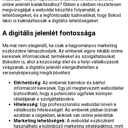
online jelenlét kialakításához? Ebben a cikkben részletesen
megvizsgáljuk a weboldal készítés folyamatát, a
lehetőségeket, és a legfontosabb tudnivalókat, hogy Bokod
lakói is kiaknázhassák a digitális lehetőségeket.
A digitális jelenlét fontossága
Ma már nem elegendő, ha csak a hagyományos marketing
eszközökre támaszkodunk. Az emberek egyre inkább online
keresnek információkat, termékeket és szolgáltatásokat.
Bokodon is, ahol a közösségi élet és a helyi vállalkozások
virágzanak, a digitális jelenlét elengedhetetlen a
versenyképesség megőrzéséhez.
Elérhetőség:
Az emberek bármikor és bárhol
információt keresnek. Egy jól megtervezett weboldallal
biztosítható, hogy a potenciális ügyfelek könnyen
rátaláljanak a szolgáltatásokra.
Hitelesség:
Egy professzionális weboldal növeli a
vállalkozás hitelességét. Az emberek jobban bíznak
azokban a cégekben, akiknek van online jelenlétük.
Marketing lehetőségek:
A weboldal eszközként
használható a különböző marketing stratégiákhoz, mint