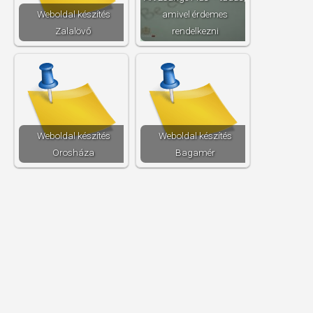
Weboldal készítés​
amivel érdemes
Zalalövő
rendelkezni
Weboldal készítés​
Weboldal készítés​
Orosháza
Bagamér