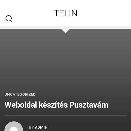
Skip
to
TELIN
content
UNCATEGORIZED
Weboldal készítés​ Pusztavám
BY
ADMIN