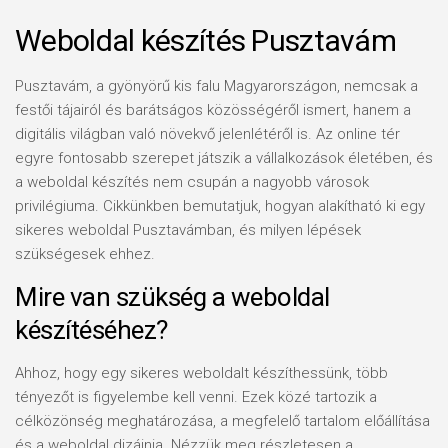
Weboldal készítés​ Pusztavám
Pusztavám, a gyönyörű kis falu Magyarországon, nemcsak a
festői tájairól és barátságos közösségéről ismert, hanem a
digitális világban való növekvő jelenlétéről is. Az online tér
egyre fontosabb szerepet játszik a vállalkozások életében, és
a weboldal készítés nem csupán a nagyobb városok
privilégiuma. Cikkünkben bemutatjuk, hogyan alakítható ki egy
sikeres weboldal Pusztavámban, és milyen lépések
szükségesek ehhez.
Mire van szükség a weboldal
készítéséhez?
Ahhoz, hogy egy sikeres weboldalt készíthessünk, több
tényezőt is figyelembe kell venni. Ezek közé tartozik a
célközönség meghatározása, a megfelelő tartalom előállítása
és a weboldal dizájnja. Nézzük meg részletesen a