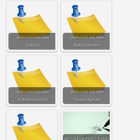
Weboldal készítés​
Weboldal készítés​
Szikszó
Békéssámson
Weboldal készítés​
Weboldal készítés​
Balatonszárszó
Tiszanagyfalu
Art Lounge Plus – tudás,