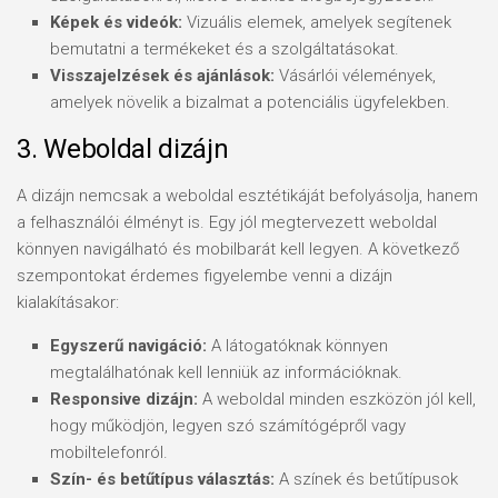
Képek és videók:
Vizuális elemek, amelyek segítenek
bemutatni a termékeket és a szolgáltatásokat.
Visszajelzések és ajánlások:
Vásárlói vélemények,
amelyek növelik a bizalmat a potenciális ügyfelekben.
3. Weboldal dizájn
A dizájn nemcsak a weboldal esztétikáját befolyásolja, hanem
a felhasználói élményt is. Egy jól megtervezett weboldal
könnyen navigálható és mobilbarát kell legyen. A következő
szempontokat érdemes figyelembe venni a dizájn
kialakításakor:
Egyszerű navigáció:
A látogatóknak könnyen
megtalálhatónak kell lenniük az információknak.
Responsive dizájn:
A weboldal minden eszközön jól kell,
hogy működjön, legyen szó számítógépről vagy
mobiltelefonról.
Szín- és betűtípus választás:
A színek és betűtípusok