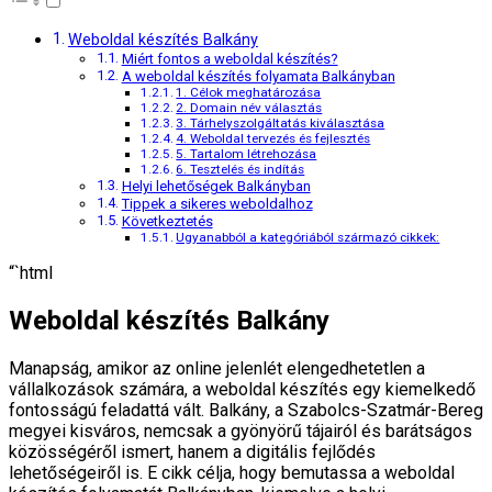
Weboldal készítés Balkány
Miért fontos a weboldal készítés?
A weboldal készítés folyamata Balkányban
1. Célok meghatározása
2. Domain név választás
3. Tárhelyszolgáltatás kiválasztása
4. Weboldal tervezés és fejlesztés
5. Tartalom létrehozása
6. Tesztelés és indítás
Helyi lehetőségek Balkányban
Tippek a sikeres weboldalhoz
Következtetés
Ugyanabból a kategóriából származó cikkek:
“`html
Weboldal készítés Balkány
Manapság, amikor az online jelenlét elengedhetetlen a
vállalkozások számára, a weboldal készítés egy kiemelkedő
fontosságú feladattá vált. Balkány, a Szabolcs-Szatmár-Bereg
megyei kisváros, nemcsak a gyönyörű tájairól és barátságos
közösségéről ismert, hanem a digitális fejlődés
lehetőségeiről is. E cikk célja, hogy bemutassa a weboldal