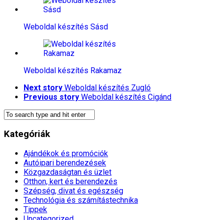
Weboldal készítés​ Sásd
Weboldal készítés​ Rakamaz
Next story
Weboldal készítés​ Zugló
Previous story
Weboldal készítés​ Cigánd
Kategóriák
Ajándékok és promóciók
Autóipari berendezések
Közgazdaságtan és üzlet
Otthon, kert és berendezés
Szépség, divat és egészség
Technológia és számítástechnika
Tippek
Uncategorized