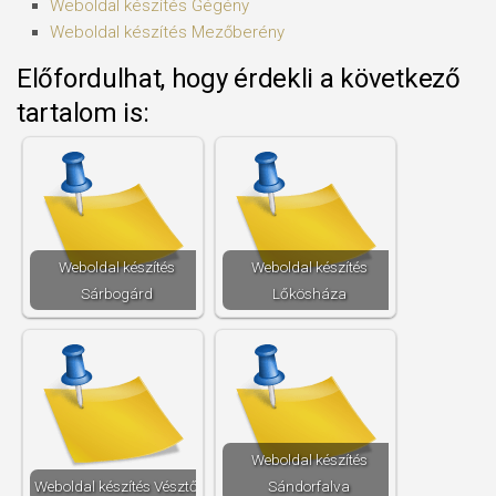
Weboldal készítés​ Gégény
Weboldal készítés​ Mezőberény
Előfordulhat, hogy érdekli a következő
tartalom is:
Weboldal készítés​
Weboldal készítés​
Sárbogárd
Lőkösháza
Weboldal készítés​
Weboldal készítés​ Vésztő
Sándorfalva