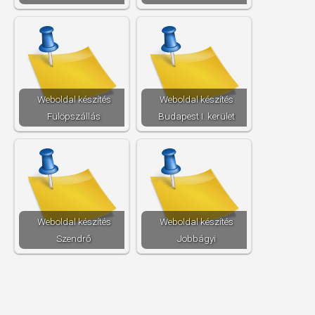
Weboldal készítés​
Weboldal készítés​
Fülöpszállás
Budapest I. kerület
Weboldal készítés​
Weboldal készítés​
Szendrő
Jobbágyi