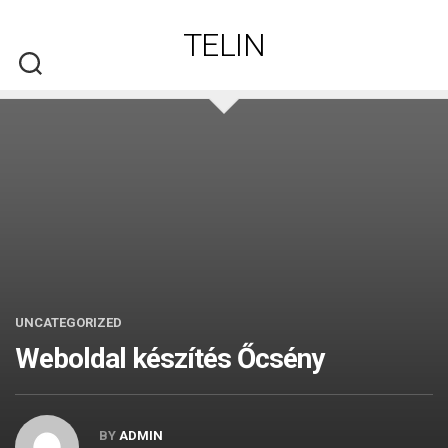
Skip
to
TELIN
content
UNCATEGORIZED
Weboldal készítés​ Őcsény
BY
ADMIN