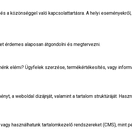
s a közönséggel való kapcsolattartásra. A helyi eseményekről, 
ket érdemes alaposan átgondolni és megtervezni.
retnénk elérni? Ügyfelek szerzése, termékértékesítés, vagy inf
yt, a weboldal dizájnját, valamint a tartalom struktúráját. Hasz
 vagy használhatunk tartalomkezelő rendszereket (CMS), mint p