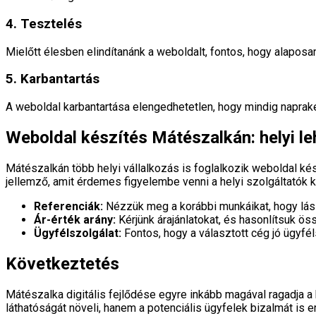
4. Tesztelés
Mielőtt élesben elindítanánk a weboldalt, fontos, hogy alaposan
5. Karbantartás
A weboldal karbantartása elengedhetetlen, hogy mindig napraké
Weboldal készítés Mátészalkán: helyi l
Mátészalkán több helyi vállalkozás is foglalkozik weboldal ké
jellemző, amit érdemes figyelembe venni a helyi szolgáltatók k
Referenciák:
Nézzük meg a korábbi munkáikat, hogy láss
Ár-érték arány:
Kérjünk árajánlatokat, és hasonlítsuk ös
Ügyfélszolgálat:
Fontos, hogy a választott cég jó ügyfé
Következtetés
Mátészalka digitális fejlődése egyre inkább magával ragadja a
láthatóságát növeli, hanem a potenciális ügyfelek bizalmát is 