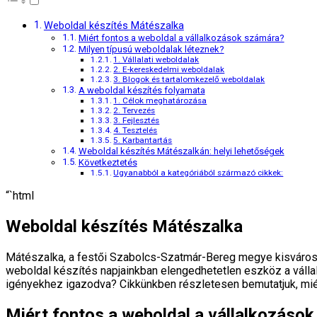
Weboldal készítés Mátészalka
Miért fontos a weboldal a vállalkozások számára?
Milyen típusú weboldalak léteznek?
1. Vállalati weboldalak
2. E-kereskedelmi weboldalak
3. Blogok és tartalomkezelő weboldalak
A weboldal készítés folyamata
1. Célok meghatározása
2. Tervezés
3. Fejlesztés
4. Tesztelés
5. Karbantartás
Weboldal készítés Mátészalkán: helyi lehetőségek
Következtetés
Ugyanabból a kategóriából származó cikkek:
“`html
Weboldal készítés Mátészalka
Mátészalka, a festői Szabolcs-Szatmár-Bereg megye kisvárosa,
weboldal készítés napjainkban elengedhetetlen eszköz a vállal
igényekhez igazodva? Cikkünkben részletesen bemutatjuk, miér
Miért fontos a weboldal a vállalkozáso