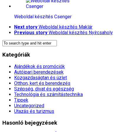
Weboldal készítés​ Csenger
Next story
Weboldal készítés​ Maklár
Previous story
Weboldal készítés​ Nyírcsaholy
Kategóriák
Ajándékok és promóciók
Autóipari berendezések
Közgazdaságtan és üzlet
Otthon, kert és berendezés
Szépség, divat és egészség
Technológia és számítástechnika
Tippek
Uncategorized
Utazás és turizmus
Hasonló bejegyzések