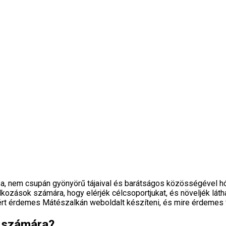
 nem csupán gyönyörű tájaival és barátságos közösségével hódít
kozások számára, hogy elérjék célcsoportjukat, és növeljék lát
t érdemes Mátészalkán weboldalt készíteni, és mire érdemes fi
k számára?