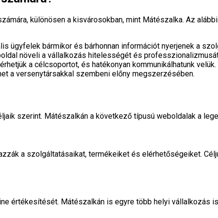
 számára, különösen a kisvárosokban, mint Mátészalka. Az alábbi
lis ügyfelek bármikor és bárhonnan információt nyerjenek a szol
ldal növeli a vállalkozás hitelességét és professzionalizmusát
rhetjük a célcsoportot, és hatékonyan kommunikálhatunk velük.
gíthet a versenytársakkal szembeni előny megszerzésében.
ljaik szerint. Mátészalkán a következő típusú weboldalak a lege
zzák a szolgáltatásaikat, termékeiket és elérhetőségeiket. Célju
 értékesítését. Mátészalkán is egyre több helyi vállalkozás ism