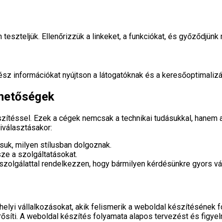
 teszteljük. Ellenőrizzük a linkeket, a funkciókat, és győződjün
sz információkat nyújtson a látogatóknak és a keresőoptimalizá
ehetőségek
szítéssel. Ezek a cégek nemcsak a technikai tudásukkal, hanem a
iválasztásakor:
uk, milyen stílusban dolgoznak.
sze a szolgáltatásokat.
lszolgálattal rendelkezzen, hogy bármilyen kérdésünkre gyors vá
 helyi vállalkozásokat, akik felismerik a weboldal készítésének
erősíti. A weboldal készítés folyamata alapos tervezést és figy