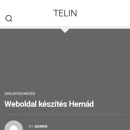
Skip
to
TELIN
content
UNCATEGORIZED
Weboldal készítés​ Hernád
BY
ADMIN