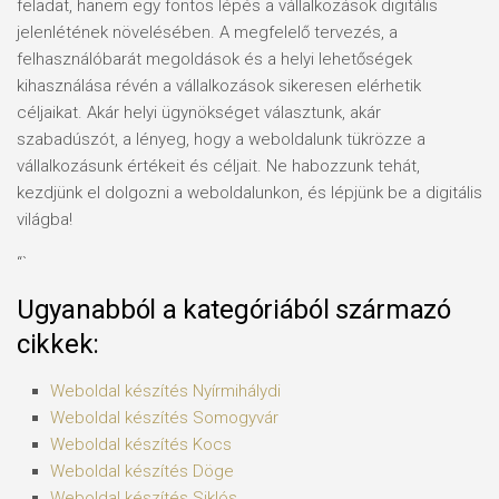
feladat, hanem egy fontos lépés a vállalkozások digitális
jelenlétének növelésében. A megfelelő tervezés, a
felhasználóbarát megoldások és a helyi lehetőségek
kihasználása révén a vállalkozások sikeresen elérhetik
céljaikat. Akár helyi ügynökséget választunk, akár
szabadúszót, a lényeg, hogy a weboldalunk tükrözze a
vállalkozásunk értékeit és céljait. Ne habozzunk tehát,
kezdjünk el dolgozni a weboldalunkon, és lépjünk be a digitális
világba!
“`
Ugyanabból a kategóriából származó
cikkek:
Weboldal készítés​ Nyírmihálydi
Weboldal készítés​ Somogyvár
Weboldal készítés​ Kocs
Weboldal készítés​ Döge
Weboldal készítés​ Siklós