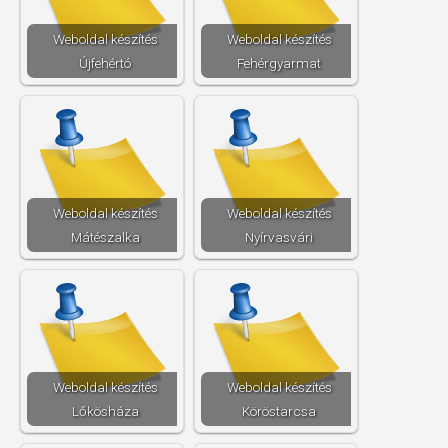
Weboldal készítés​
Weboldal készítés​
Újfehértó
Fehérgyarmat
Weboldal készítés​
Weboldal készítés​
Mátészalka
Nyírvasvári
Weboldal készítés​
Weboldal készítés​
Lőkösháza
Köröstarcsa