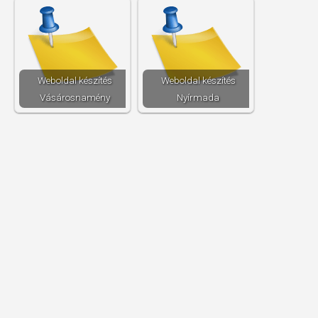
Weboldal készítés​
Weboldal készítés​
Vásárosnamény
Nyírmada