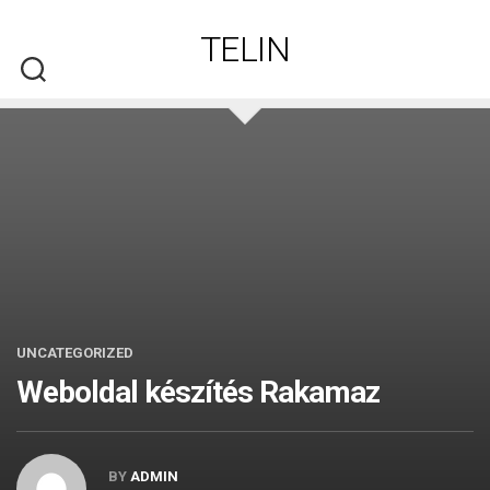
Skip
to
TELIN
content
UNCATEGORIZED
Weboldal készítés​ Rakamaz
BY
ADMIN