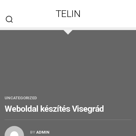
Skip
to
TELIN
content
UNCATEGORIZED
Weboldal készítés​ Visegrád
BY
ADMIN