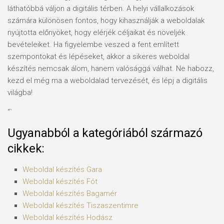
láthatóbbá váljon a digitális térben. A helyi vállalkozások
számára különösen fontos, hogy kihasználják a weboldalak
nyújtotta előnyöket, hogy elérjék céljaikat és növeljék
bevételeiket. Ha figyelembe veszed a fent említett
szempontokat és lépéseket, akkor a sikeres weboldal
készítés nemcsak álom, hanem valósággá válhat. Ne habozz,
kezd el még ma a weboldalad tervezését, és lépj a digitális
világba!
“`
Ugyanabból a kategóriából származó
cikkek:
Weboldal készítés​ Gara
Weboldal készítés​ Fót
Weboldal készítés​ Bagamér
Weboldal készítés​ Tiszaszentimre
Weboldal készítés​ Hodász