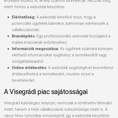
erőteljes eszköz is, amely számos előnnyel jár. Nézzük meg,
miért fontos a weboldal készítése:
Elérhetőség:
A weboldal lehetővé teszi, hogy a
potenciális ügyfelek bármikor, bárhonnan elérhessék a
vállalkozásodat.
Brandépítés:
Egy professzionális weboldal hozzájárul a
márka imázsának erősítéséhez.
Információk megosztása:
Az ügyfelek számára könnyen
elérhető információkat nyújthatsz a termékeidről vagy
szolgáltatásaidról.
Online értékesítés:
A weboldal segítségével közvetlenül
értékesítheted a termékeidet, növelve ezzel a
bevételeidet.
A Visegrádi piac sajátosságai
Visegrád különleges helyszín, nemcsak a történelmi látnivalói
miatt, hanem a helyi vállalkozások sokszínűsége miatt is. A
város híres turisztikai vonzerejéről, így a weboldal készítése