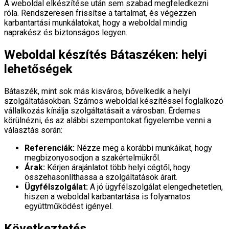
A weboldal elkészítése után sem szabad megfeledkezni
róla. Rendszeresen frissítse a tartalmat, és végezzen
karbantartási munkálatokat, hogy a weboldal mindig
naprakész és biztonságos legyen.
Weboldal készítés Bátaszéken: helyi
lehetőségek
Bátaszék, mint sok más kisváros, bővelkedik a helyi
szolgáltatásokban. Számos weboldal készítéssel foglalkozó
vállalkozás kínálja szolgáltatásait a városban. Érdemes
körülnézni, és az alábbi szempontokat figyelembe venni a
választás során:
Referenciák:
Nézze meg a korábbi munkáikat, hogy
megbizonyosodjon a szakértelmükről.
Árak:
Kérjen árajánlatot több helyi cégtől, hogy
összehasonlíthassa a szolgáltatások árait.
Ügyfélszolgálat:
A jó ügyfélszolgálat elengedhetetlen,
hiszen a weboldal karbantartása is folyamatos
együttműködést igényel.
Következtetés