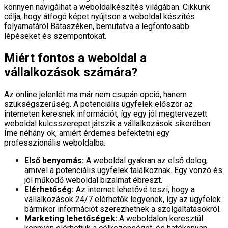
könnyen navigálhat a weboldalkészítés világában. Cikkünk
célja, hogy átfogó képet nyújtson a weboldal készítés
folyamatáról Bátaszéken, bemutatva a legfontosabb
lépéseket és szempontokat.
Miért fontos a weboldal a
vállalkozások számára?
Az online jelenlét ma már nem csupán opció, hanem
szükségszerűség. A potenciális ügyfelek először az
interneten keresnek információt, így egy jól megtervezett
weboldal kulcsszerepet játszik a vállalkozások sikerében.
Íme néhány ok, amiért érdemes befektetni egy
professzionális weboldalba:
Első benyomás:
A weboldal gyakran az első dolog,
amivel a potenciális ügyfelek találkoznak. Egy vonzó és
jól működő weboldal bizalmat ébreszt.
Elérhetőség:
Az internet lehetővé teszi, hogy a
vállalkozások 24/7 elérhetők legyenek, így az ügyfelek
bármikor információt szerezhetnek a szolgáltatásokról.
Marketing lehetőségek:
A weboldalon keresztül