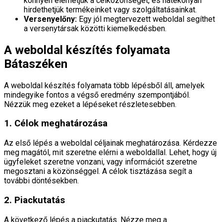
könnyen elérhetjük a célközönséget, és hatékonyan
hirdethetjük termékeinket vagy szolgáltatásainkat.
Versenyelőny:
Egy jól megtervezett weboldal segíthet
a versenytársak közötti kiemelkedésben.
A weboldal készítés folyamata
Bátaszéken
A weboldal készítés folyamata több lépésből áll, amelyek
mindegyike fontos a végső eredmény szempontjából.
Nézzük meg ezeket a lépéseket részletesebben.
1. Célok meghatározása
Az első lépés a weboldal céljainak meghatározása. Kérdezze
meg magától, mit szeretne elérni a weboldallal. Lehet, hogy új
ügyfeleket szeretne vonzani, vagy információt szeretne
megosztani a közönséggel. A célok tisztázása segít a
további döntésekben.
2. Piackutatás
A következő lépés a piackutatás. Nézze meg a