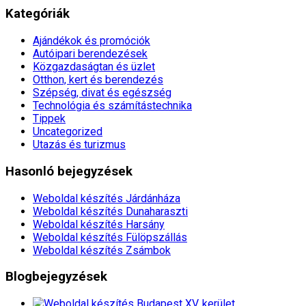
Kategóriák
Ajándékok és promóciók
Autóipari berendezések
Közgazdaságtan és üzlet
Otthon, kert és berendezés
Szépség, divat és egészség
Technológia és számítástechnika
Tippek
Uncategorized
Utazás és turizmus
Hasonló bejegyzések
Weboldal készítés​ Járdánháza
Weboldal készítés​ Dunaharaszti
Weboldal készítés​ Harsány
Weboldal készítés​ Fülöpszállás
Weboldal készítés​ Zsámbok
Blogbejegyzések