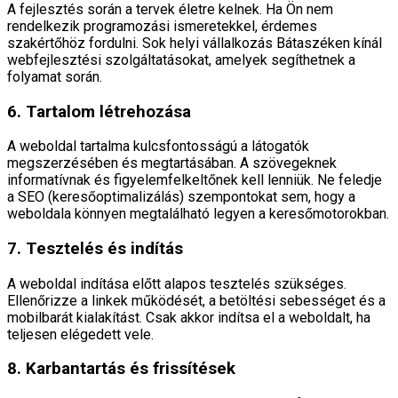
A fejlesztés során a tervek életre kelnek. Ha Ön nem
rendelkezik programozási ismeretekkel, érdemes
szakértőhöz fordulni. Sok helyi vállalkozás Bátaszéken kínál
webfejlesztési szolgáltatásokat, amelyek segíthetnek a
folyamat során.
6. Tartalom létrehozása
A weboldal tartalma kulcsfontosságú a látogatók
megszerzésében és megtartásában. A szövegeknek
informatívnak és figyelemfelkeltőnek kell lenniük. Ne feledje
a SEO (keresőoptimalizálás) szempontokat sem, hogy a
weboldala könnyen megtalálható legyen a keresőmotorokban.
7. Tesztelés és indítás
A weboldal indítása előtt alapos tesztelés szükséges.
Ellenőrizze a linkek működését, a betöltési sebességet és a
mobilbarát kialakítást. Csak akkor indítsa el a weboldalt, ha
teljesen elégedett vele.
8. Karbantartás és frissítések