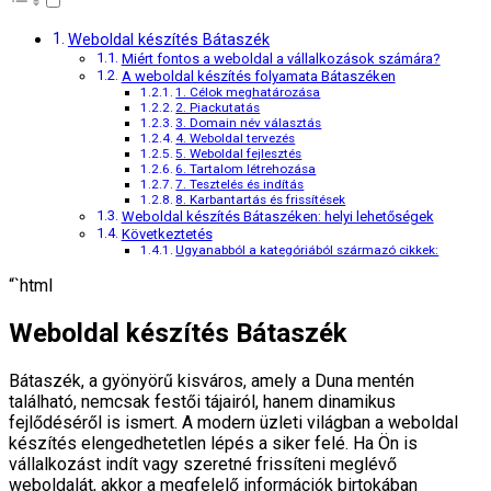
Weboldal készítés Bátaszék
Miért fontos a weboldal a vállalkozások számára?
A weboldal készítés folyamata Bátaszéken
1. Célok meghatározása
2. Piackutatás
3. Domain név választás
4. Weboldal tervezés
5. Weboldal fejlesztés
6. Tartalom létrehozása
7. Tesztelés és indítás
8. Karbantartás és frissítések
Weboldal készítés Bátaszéken: helyi lehetőségek
Következtetés
Ugyanabból a kategóriából származó cikkek:
“`html
Weboldal készítés Bátaszék
Bátaszék, a gyönyörű kisváros, amely a Duna mentén
található, nemcsak festői tájairól, hanem dinamikus
fejlődéséről is ismert. A modern üzleti világban a weboldal
készítés elengedhetetlen lépés a siker felé. Ha Ön is
vállalkozást indít vagy szeretné frissíteni meglévő
weboldalát, akkor a megfelelő információk birtokában