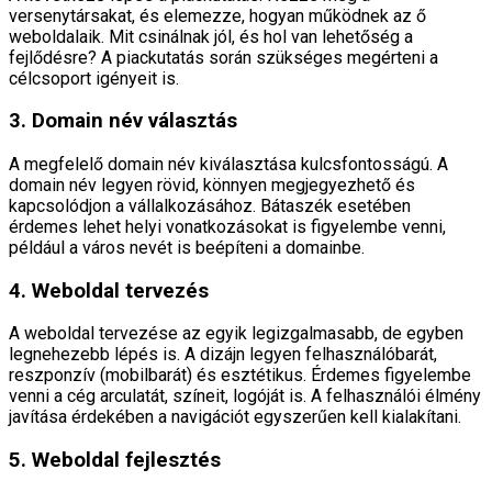
versenytársakat, és elemezze, hogyan működnek az ő
weboldalaik. Mit csinálnak jól, és hol van lehetőség a
fejlődésre? A piackutatás során szükséges megérteni a
célcsoport igényeit is.
3. Domain név választás
A megfelelő domain név kiválasztása kulcsfontosságú. A
domain név legyen rövid, könnyen megjegyezhető és
kapcsolódjon a vállalkozásához. Bátaszék esetében
érdemes lehet helyi vonatkozásokat is figyelembe venni,
például a város nevét is beépíteni a domainbe.
4. Weboldal tervezés
A weboldal tervezése az egyik legizgalmasabb, de egyben
legnehezebb lépés is. A dizájn legyen felhasználóbarát,
reszponzív (mobilbarát) és esztétikus. Érdemes figyelembe
venni a cég arculatát, színeit, logóját is. A felhasználói élmény
javítása érdekében a navigációt egyszerűen kell kialakítani.
5. Weboldal fejlesztés