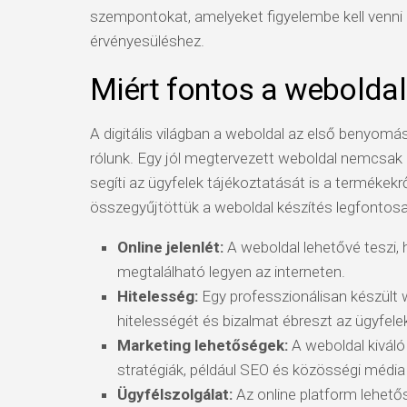
szempontokat, amelyeket figyelembe kell venni a
érvényesüléshez.
Miért fontos a weboldal
A digitális világban a weboldal az első benyomás
rólunk. Egy jól megtervezett weboldal nemcsak a
segíti az ügyfelek tájékoztatását is a termékekr
összegyűjtöttük a weboldal készítés legfontosa
Online jelenlét:
A weboldal lehetővé teszi, 
megtalálható legyen az interneten.
Hitelesség:
Egy professzionálisan készült w
hitelességét és bizalmat ébreszt az ügyfele
Marketing lehetőségek:
A weboldal kiváló
stratégiák, például SEO és közösségi méd
Ügyfélszolgálat:
Az online platform lehető