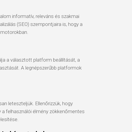
talom informatív, releváns és szakmai
alizálás (SEO) szempontjaira is, hogy a
sőmotorokban.
ja a választott platform beállítását, a
álasztását. A legnépszerűbb platformok
an leteszteljük. Ellenőrizzük, hogy
y a felhasználói élmény zökkenőmentes
lesítése.