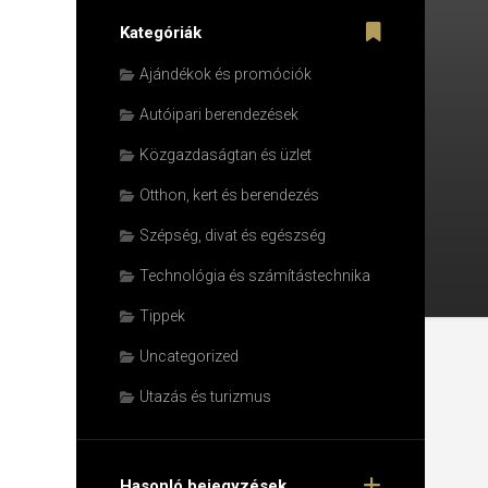
Kategóriák
Ajándékok és promóciók
Autóipari berendezések
Közgazdaságtan és üzlet
Otthon, kert és berendezés
Szépség, divat és egészség
Technológia és számítástechnika
Tippek
Uncategorized
Utazás és turizmus
Hasonló bejegyzések