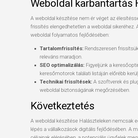
Weboldal karbantartás 
A weboldal készítése nem ér véget az élesítéss
frissítés elengedhetetlen a weboldal sikeréhez
weboldal folyamatos fejlődésében:
Tartalomfrissítés:
Rendszeresen frissítsük 
releváns maradjon.
SEO optimalizálás:
Figyeljünk a keresőopti
keresőmotorok találati listáján előrébb kerül
Technikai frissítések:
A szoftverek és plug
weboldal biztonságának megőrzésében.
Következtetés
A weboldal készítése Halászteleken nemcsak eg
lépés a vállalkozások digitális fejlődésében. A 
céljainak elérésében, a potenciális ügyfelek me