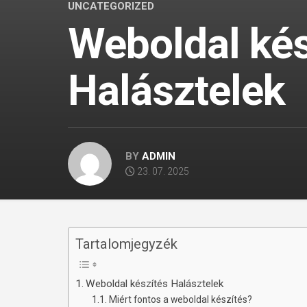
UNCATEGORIZED
Weboldal kés
Halásztelek
BY
ADMIN
23. 07. 2025
Tartalomjegyzék
Weboldal készítés Halásztelek
Miért fontos a weboldal készítés?