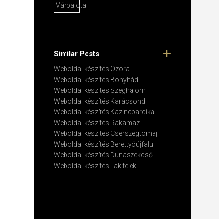
Similar Posts
Weboldal készítés​ Ozora
Weboldal készítés​ Bonyhád
Weboldal készítés​ Szeghalom
Weboldal készítés​ Karácsond
Weboldal készítés​ Kazincbarcika
Weboldal készítés​ Rakamaz
Weboldal készítés​ Cserszegtomaj
Weboldal készítés​ Berettyóújfalu
Weboldal készítés​ Dunaszekcső
Weboldal készítés​ Lakitelek