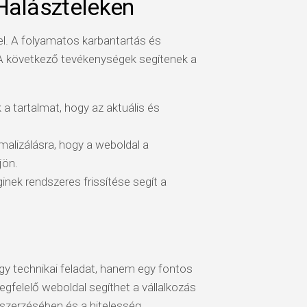
Halászteleken
el. A folyamatos karbantartás és
. A következő tevékenységek segítenek a
a tartalmat, hogy az aktuális és
malizálásra, hogy a weboldal a
jön.
inek rendszeres frissítése segít a
y technikai feladat, hanem egy fontos
megfelelő weboldal segíthet a vállalkozás
gszerzésében és a hitelesség