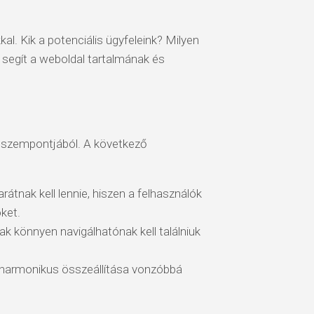
al. Kik a potenciális ügyfeleink? Milyen
segít a weboldal tartalmának és
y szempontjából. A következő
átnak kell lennie, hiszen a felhasználók
ket.
k könnyen navigálhatónak kell találniuk
 harmonikus összeállítása vonzóbbá