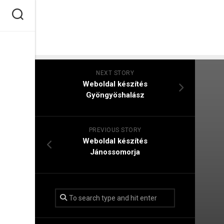
Skip
to
content
NEXT STORY
Weboldal készítés​
Gyöngyöshalász
PREVIOUS STORY
Weboldal készítés​
Jánossomorja