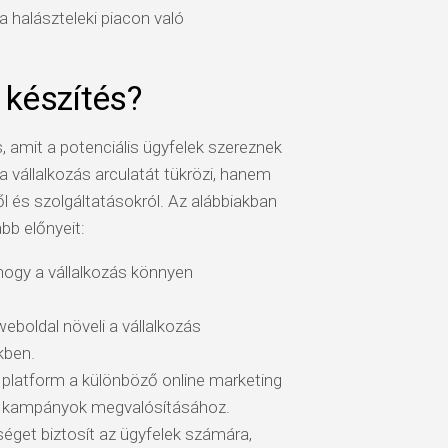
 halászteleki piacon való
 készítés?
, amit a potenciális ügyfelek szereznek
 vállalkozás arculatát tükrözi, hanem
ől és szolgáltatásokról. Az alábbiakban
bb előnyeit:
hogy a vállalkozás könnyen
eboldal növeli a vállalkozás
kben.
 platform a különböző online marketing
ia kampányok megvalósításához.
séget biztosít az ügyfelek számára,