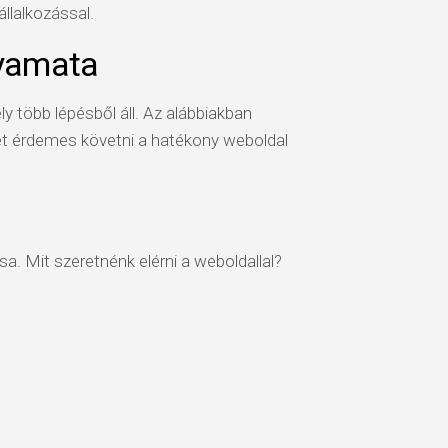
llalkozással.
lyamata
 több lépésből áll. Az alábbiakban
et érdemes követni a hatékony weboldal
a. Mit szeretnénk elérni a weboldallal?