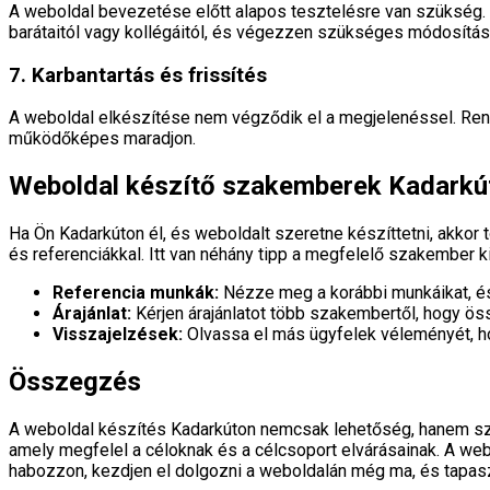
A weboldal bevezetése előtt alapos tesztelésre van szükség. 
barátaitól vagy kollégáitól, és végezzen szükséges módosítás
7. Karbantartás és frissítés
A weboldal elkészítése nem végződik el a megjelenéssel. Rends
működőképes maradjon.
Weboldal készítő szakemberek Kadarkú
Ha Ön Kadarkúton él, és weboldalt szeretne készíttetni, akkor
és referenciákkal. Itt van néhány tipp a megfelelő szakember 
Referencia munkák:
Nézze meg a korábbi munkáikat, és 
Árajánlat:
Kérjen árajánlatot több szakembertől, hogy ös
Visszajelzések:
Olvassa el más ügyfelek véleményét, 
Összegzés
A weboldal készítés Kadarkúton nemcsak lehetőség, hanem szü
amely megfelel a céloknak és a célcsoport elvárásainak. A we
habozzon, kezdjen el dolgozni a weboldalán még ma, és tapaszta