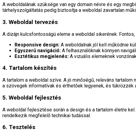
A weboldalának szüksége van egy domain névre és egy megbízha
tárhelyszolgáltatás pedig biztosítja a weboldal zavartalan műk
3. Weboldal tervezés
A dizájn kulcsfontosságú eleme a weboldal sikerének. Fontos
Responsive design:
A weboldalnak jól kell működnie k
Egyszerű navigáció:
A felhasználóknak könnyen navigáln
Esztétikus megjelenés:
A vizuális elemeknek vonzónak 
4. Tartalom készítés
A tartalom a weboldal szíve. A jó minőségű, releváns tartalom
a szövegek informatívak és érthetőek legyenek, és tükrözzék a 
5. Weboldal fejlesztés
A weboldal fejlesztése során a design és a tartalom életre ke
rendelkezik megfelelő technikai tudással.
6. Tesztelés