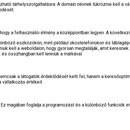
tó tárhelyszolgáltatásra. A domain névnek tükröznie kell a vál
ödését.
, hogy a felhasználói élmény a középpontban legyen. A követk
ülönböző eszközökön, mint például okostelefonokon és táblagép
iuk kell a weboldalon, hogy gyorsan megtalálják, amit keresnek.
és összhangban kell lenniük a márkával.
 nemcsak a látogatók érdeklődését kelti fel, hanem a keresőopti
vállalkozás értékeit.
l. Ez magában foglalja a programozást és a különböző funkciók 