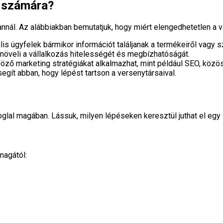
k számára?
nál. Az alábbiakban bemutatjuk, hogy miért elengedhetetlen a vál
is ügyfelek bármikor információt találjanak a termékeiről vagy sz
növeli a vállalkozás hitelességét és megbízhatóságát.
ző marketing stratégiákat alkalmazhat, mint például SEO, közöss
 segít abban, hogy lépést tartson a versenytársaival.
glal magában. Lássuk, milyen lépéseken keresztül juthat el egy
magától: