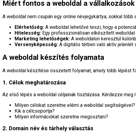
Miért fontos a weboldal a vállalkozáso
A weboldal nem csupán egy online névjegykártya; sokkal több an
Elérhetőség:
A weboldal lehetővé teszi, hogy a potenciál
Hitelesség:
Egy professzionálisan elkészített weboldal 
Marketing lehetőségek:
A weboldalon keresztül különbö
Versenyképesség:
A digitális térben való aktív jelenlét
A weboldal készítés folyamata
A weboldal készítése összetett folyamat, amely több lépést fo
1. Célok meghatározása
Az első lépés a weboldal céljainak tisztázása. Kérdezze meg 
Milyen célokat szeretne elérni a weboldal segítségével?
Kik a célcsoportja?
Milyen információkat szeretne megosztani?
2. Domain név és tárhely választás