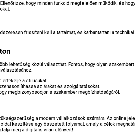
Ellenőrizze, hogy minden funkció megfelelően működik, és hogy
okat.
zeresen frissíteni kell a tartalmat, és karbantartani a technik
ton
 több lehetőség közül választhat. Fontos, hogy olyan szakember
kiválasztásához:
értékelje a stílusukat.
szehasonlíthassa az árakat és szolgáltatásokat.
hogy megbizonyosodjon a szakember megbízhatóságáról.
kségszerűség a modern vállalkozások számára. Az online jelen
boldal készítése egy összetett folyamat, amely a célok meghatár
lja meg a digitális világ előnyeit!