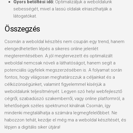
Gyors betöltési idő:
Optimalizáljuk a weboldalunk
sebességét, mivel a lassú oldalak elriaszthatják a
látogatókat.
Összegzés
Csornán a weboldal készítés nem csupán egy trend, hanem
elengedhetetlen lépés a sikeres online jelenlét
megteremtésében. A jól megtervezett és optimalizált
weboldal nemcsak növeli a láthatóságot, hanem segít a
potenciális ügyfelek megszerzésében is. A folyamat során
fontos, hogy világosan meghatározzuk a céljainkat és a
célközönségünket, valamint figyelemmel kísérjük a
weboldalunk teljesítményét. Legyen szó helyi webfejlesztő
cégről, szabadúszó szakemberről, vagy online platformról, a
lehetőségek széles spektrumot kínálnak Csornán, így
mindenki megtalálhatja a számára legmegfelelőbbet. Ne
habozzon tehát, kezdje el még ma a weboldal készítését, és
lépjen a digitális siker útjára!