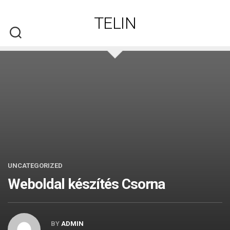
Skip
to
TELIN
content
UNCATEGORIZED
Weboldal készítés​ Csorna
BY
ADMIN