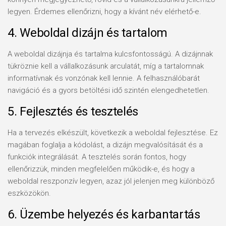
legyen. Érdemes ellenőrizni, hogy a kívánt név elérhető-e.
4. Weboldal dizájn és tartalom
A weboldal dizájnja és tartalma kulcsfontosságú. A dizájnnak
tükröznie kell a vállalkozásunk arculatát, míg a tartalomnak
informatívnak és vonzónak kell lennie. A felhasználóbarát
navigáció és a gyors betöltési idő szintén elengedhetetlen.
5. Fejlesztés és tesztelés
Ha a tervezés elkészült, következik a weboldal fejlesztése. Ez
magában foglalja a kódolást, a dizájn megvalósítását és a
funkciók integrálását. A tesztelés során fontos, hogy
ellenőrizzük, minden megfelelően működik-e, és hogy a
weboldal reszponzív legyen, azaz jól jelenjen meg különböző
eszközökön.
6. Üzembe helyezés és karbantartás