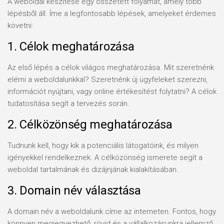
A weboldal készítése egy összetett folyamat, amely több
lépésből áll. Íme a legfontosabb lépések, amelyeket érdemes
követni:
1. Célok meghatározása
Az első lépés a célok világos meghatározása. Mit szeretnénk
elérni a weboldalunkkal? Szeretnénk új ügyfeleket szerezni,
információt nyújtani, vagy online értékesítést folytatni? A célok
tudatosítása segít a tervezés során.
2. Célközönség meghatározása
Tudnunk kell, hogy kik a potenciális látogatóink, és milyen
igényekkel rendelkeznek. A célközönség ismerete segít a
weboldal tartalmának és dizájnjának kialakításában.
3. Domain név választása
A domain név a weboldalunk címe az interneten. Fontos, hogy
könnyen megjegyezhető, rövid és a vállalkozásunkra jellemző