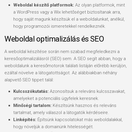
Weboldal készítő platformok:
Az olyan platformok, mint
a WordPress vagy a Wix lehetőséget biztosítanak arra,
hogy saját magunk készítsük el a weboldalunkat, anélkül,
hogy programozói ismeretekkel rendelkeznék.
Weboldal optimalizálás és SEO
A weboldal készítése során nem szabad megfeledkezni a
keresőoptimalizálásról (SEO) sem. A SEO segít abban, hogy a
weboldalunk a keresőmotorok találati listáján előrébb kerüljön,
ezáltal növelve a látogatottságot. Az alábbiakban néhány
alapvető SEO tippet talál:
Kulcsszókutatás:
Azonosítsuk a releváns kulcsszavakat,
amelyeket a potenciális ügyfelek keresnek.
Minőségi tartalom:
Készítsünk hasznos és releváns
tartalmat, amely válaszol a látogatók kérdéseire.
Linképítés:
Építsünk kapcsolatokat más weboldalakkal,
hogy növeljük a domainünk hitelességét.