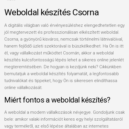
Weboldal készítés Csorna
A digitális világban való érvényesüléshez elengedhetetlen egy
jól megtervezett és professzionálisan elkészített weboldal.
Csorna, a gyönyörű kisváros, nemcsak történelmi látnivalóival,
hanem fejlődő üzleti szektorával is büszkélkedhet. Ha Ön is itt
él, vagy vállalkozást működtet Csornán, akkor a weboldal
készítés kulcsfontosságú lépés lehet a sikeres online jelenlét
megteremtésében. De hogyan is kezdjünk neki? Cikkünkben
bemutatjuk a weboldal készítés folyamatát, a legfontosabb
tudnivalókat és tippeket, hogy Ön is sikeresen elindíthassa
online vállalkozását.
Miért fontos a weboldal készítés?
A weboldal a modern vállalkozások névjegye. Gondoljunk csak
bele: amikor valaki információt keres egy helyi szolgáltatásról
vagy termékről, az első lépése általában az internetes