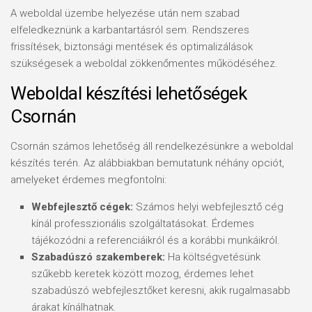
A weboldal üzembe helyezése után nem szabad
elfeledkeznünk a karbantartásról sem. Rendszeres
frissítések, biztonsági mentések és optimalizálások
szükségesek a weboldal zökkenőmentes működéséhez.
Weboldal készítési lehetőségek
Csornán
Csornán számos lehetőség áll rendelkezésünkre a weboldal
készítés terén. Az alábbiakban bemutatunk néhány opciót,
amelyeket érdemes megfontolni:
Webfejlesztő cégek:
Számos helyi webfejlesztő cég
kínál professzionális szolgáltatásokat. Érdemes
tájékozódni a referenciáikról és a korábbi munkáikról.
Szabadúszó szakemberek:
Ha költségvetésünk
szűkebb keretek között mozog, érdemes lehet
szabadúszó webfejlesztőket keresni, akik rugalmasabb
árakat kínálhatnak.