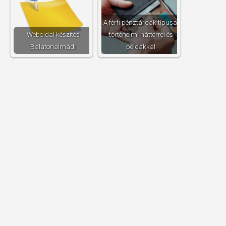
A férfi pénztárcák típusai
Weboldal készítés​
történelmi háttérrel és
Balatonalmádi
példákkal