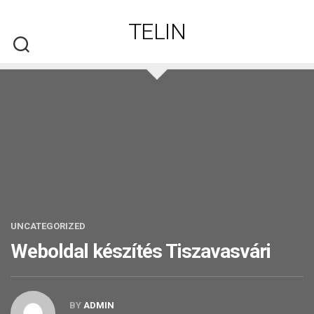
Skip
to
TELIN
content
UNCATEGORIZED
Weboldal készítés​ Tiszavasvári
BY
ADMIN