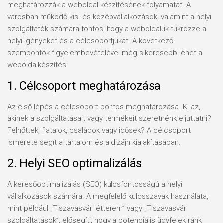
meghatározzák a weboldal készítésének folyamatát. A
városban működő kis- és középvállalkozások, valamint a helyi
szolgáltatók számára fontos, hogy a weboldaluk tükrözze a
helyi igényeket és a célcsoportjukat. A következő
szempontok figyelembevételével még sikeresebb lehet a
weboldalkészítés:
1. Célcsoport meghatározása
Az első lépés a célcsoport pontos meghatározása. Ki az,
akinek a szolgáltatásait vagy termékeit szeretnénk eljuttatni?
Felnőttek, fiatalok, családok vagy idősek? A célcsoport
ismerete segít a tartalom és a dizájn kialakításában.
2. Helyi SEO optimalizálás
A keresőoptimalizálás (SEO) kulcsfontosságú a helyi
vállalkozások számára. A megfelelő kulcsszavak használata,
mint például „Tiszavasvári étterem” vagy „Tiszavasvári
szolgáltatások”, elősegíti, hogy a potenciális ügyfelek ránk