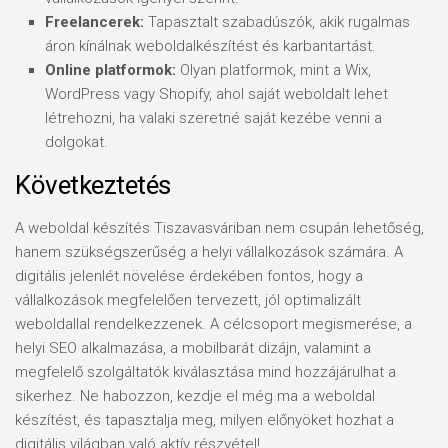
Freelancerek:
Tapasztalt szabadúszók, akik rugalmas
áron kínálnak weboldalkészítést és karbantartást.
Online platformok:
Olyan platformok, mint a Wix,
WordPress vagy Shopify, ahol saját weboldalt lehet
létrehozni, ha valaki szeretné saját kezébe venni a
dolgokat.
Következtetés
A weboldal készítés Tiszavasváriban nem csupán lehetőség,
hanem szükségszerűség a helyi vállalkozások számára. A
digitális jelenlét növelése érdekében fontos, hogy a
vállalkozások megfelelően tervezett, jól optimalizált
weboldallal rendelkezzenek. A célcsoport megismerése, a
helyi SEO alkalmazása, a mobilbarát dizájn, valamint a
megfelelő szolgáltatók kiválasztása mind hozzájárulhat a
sikerhez. Ne habozzon, kezdje el még ma a weboldal
készítést, és tapasztalja meg, milyen előnyöket hozhat a
digitális világban való aktív részvétel!