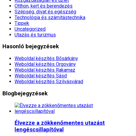
Közgazdaságtan és üzlet
Otthon, kert és berendezés
Szépség, divat és egészség
Technológia és számítástechnika
Tippek
Uncategorized
Utazás és turizmus
Hasonló bejegyzések
Weboldal készítés​ Bősárkány
Weboldal készítés​ Orgovány
Weboldal készítés​ Rakamaz
Weboldal készítés​ Sásd
Weboldal készítés​ Szilvásvárad
Blogbejegyzések
Élvezze a zökkenőmentes utazást
lengéscsillapítóval