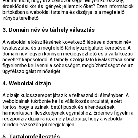
Fontos tudni, hogy ki a célközönsége. Milyen korosztály,
érdeklődési kör és igények jellemzik őket? Ezen információk
birtokában a weboldal tartalma és dizájnja is a megfelelő
irányba terelhető.
3. Domain név és tárhely választás
A weboldal elkészítésének következő lépése a domain név
kiválasztása és a megfelelő tárhelyszolgáltató keresése. A
domain név legyen könnyen megjegyezhető és a vállalkozás
nevéhez kapcsolódó. A tárhely szolgáltató kiválasztása során
figyelembe kell venni a sebességet, megbízhatóságot és az
ügyfélszolgálat minőségét.
4. Weboldal dizájn
A dizájn kulcsszerepet játszik a felhasználói élményben. A
weboldalnak tükröznie kell a vállalkozás arculatát, ezért
fontos, hogy a színek, betűtípusok és elrendezések
harmonikusan illeszkedjenek egymáshoz. Érdemes figyelni a
reszponzív dizájnra is, amely biztosítja, hogy a weboldal
minden eszközön jól megjelenjen.
5. Tartalomfejlesztés