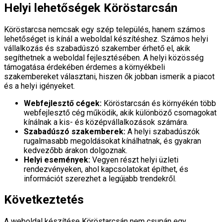
Helyi lehetőségek Köröstarcsán
Köröstarcsa nemcsak egy szép település, hanem számos
lehetőséget is kínál a weboldal készítéshez. Számos helyi
vállalkozás és szabadúszó szakember érhető el, akik
segíthetnek a weboldal fejlesztésében. A helyi közösség
támogatása érdekében érdemes a környékbeli
szakembereket választani, hiszen ők jobban ismerik a piacot
és a helyi igényeket.
Webfejlesztő cégek:
Köröstarcsán és környékén több
webfejlesztő cég működik, akik különböző csomagokat
kínálnak a kis- és középvállalkozások számára.
Szabadúszó szakemberek:
A helyi szabadúszók
rugalmasabb megoldásokat kínálhatnak, és gyakran
kedvezőbb árakon dolgoznak.
Helyi események:
Vegyen részt helyi üzleti
rendezvényeken, ahol kapcsolatokat építhet, és
információt szerezhet a legújabb trendekről.
Következtetés
A weboldal készítése Köröstarcsán nem csupán egy