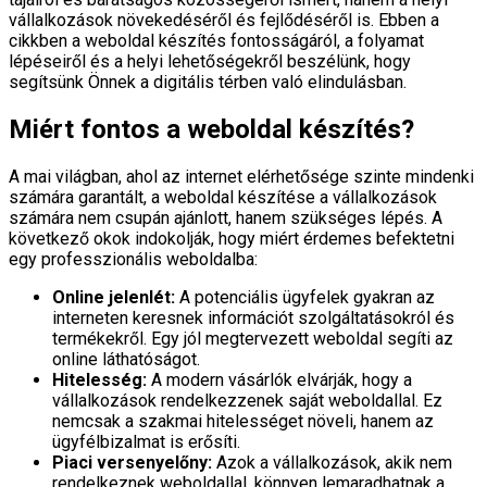
vállalkozások növekedéséről és fejlődéséről is. Ebben a
cikkben a weboldal készítés fontosságáról, a folyamat
lépéseiről és a helyi lehetőségekről beszélünk, hogy
segítsünk Önnek a digitális térben való elindulásban.
Miért fontos a weboldal készítés?
A mai világban, ahol az internet elérhetősége szinte mindenki
számára garantált, a weboldal készítése a vállalkozások
számára nem csupán ajánlott, hanem szükséges lépés. A
következő okok indokolják, hogy miért érdemes befektetni
egy professzionális weboldalba:
Online jelenlét:
A potenciális ügyfelek gyakran az
interneten keresnek információt szolgáltatásokról és
termékekről. Egy jól megtervezett weboldal segíti az
online láthatóságot.
Hitelesség:
A modern vásárlók elvárják, hogy a
vállalkozások rendelkezzenek saját weboldallal. Ez
nemcsak a szakmai hitelességet növeli, hanem az
ügyfélbizalmat is erősíti.
Piaci versenyelőny:
Azok a vállalkozások, akik nem
rendelkeznek weboldallal, könnyen lemaradhatnak a