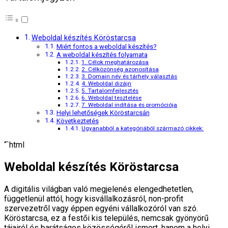
Weboldal készítés Köröstarcsa
Miért fontos a weboldal készítés?
A weboldal készítés folyamata
1. Célok meghatározása
2. Célközönség azonosítása
3. Domain név és tárhely választás
4. Weboldal dizájn
5. Tartalomfejlesztés
6. Weboldal tesztelése
7. Weboldal indítása és promóciója
Helyi lehetőségek Köröstarcsán
Következtetés
Ugyanabból a kategóriából származó cikkek:
“`html
Weboldal készítés Köröstarcsa
A digitális világban való megjelenés elengedhetetlen,
függetlenül attól, hogy kisvállalkozásról, non-profit
szervezetről vagy éppen egyéni vállalkozóról van szó.
Köröstarcsa, ez a festői kis település, nemcsak gyönyörű
tájairól és barátságos közösségéről ismert, hanem a helyi