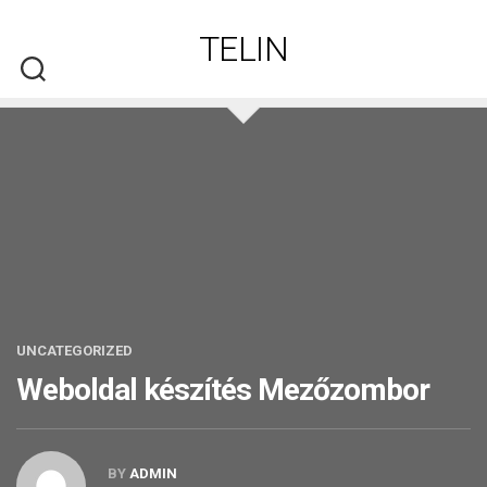
Skip
to
TELIN
content
UNCATEGORIZED
Weboldal készítés​ Mezőzombor
BY
ADMIN