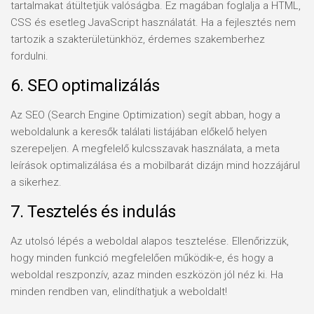
tartalmakat átültetjük valóságba. Ez magában foglalja a HTML,
CSS és esetleg JavaScript használatát. Ha a fejlesztés nem
tartozik a szakterületünkhöz, érdemes szakemberhez
fordulni.
6. SEO optimalizálás
Az SEO (Search Engine Optimization) segít abban, hogy a
weboldalunk a keresők találati listájában előkelő helyen
szerepeljen. A megfelelő kulcsszavak használata, a meta
leírások optimalizálása és a mobilbarát dizájn mind hozzájárul
a sikerhez.
7. Tesztelés és indulás
Az utolsó lépés a weboldal alapos tesztelése. Ellenőrizzük,
hogy minden funkció megfelelően működik-e, és hogy a
weboldal reszponzív, azaz minden eszközön jól néz ki. Ha
minden rendben van, elindíthatjuk a weboldalt!