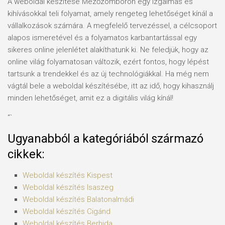
A weboldal készítése Mezőzomboron egy izgalmas és
kihívásokkal teli folyamat, amely rengeteg lehetőséget kínál a
vállalkozások számára. A megfelelő tervezéssel, a célcsoport
alapos ismeretével és a folyamatos karbantartással egy
sikeres online jelenlétet alakíthatunk ki. Ne feledjük, hogy az
online világ folyamatosan változik, ezért fontos, hogy lépést
tartsunk a trendekkel és az új technológiákkal. Ha még nem
vágtál bele a weboldal készítésébe, itt az idő, hogy kihasználj
minden lehetőséget, amit ez a digitális világ kínál!
“`
Ugyanabból a kategóriából származó
cikkek:
Weboldal készítés​ Kispest
Weboldal készítés​ Isaszeg
Weboldal készítés​ Balatonalmádi
Weboldal készítés​ Cigánd
Weboldal készítés​ Berhida