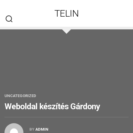
Skip
to
TELIN
content
UNCATEGORIZED
Weboldal készítés​ Gárdony
BY
ADMIN