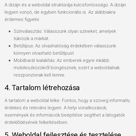
A dizájn és a weboldal struktúrája kulcsfontosságú. A dizájn
legyen vonzó, de egyben funkcionális is. Az alábbiakra
érdemes figyelni:
Színválasztás: Válasszunk olyan színeket, amelyek
tükrözik a márkát.
Betűtípus: Az olvashatóság érdekében válasszunk
könnyen olvasható betűtípust.
Mobilbarát kialakítás: Az emberek egyre inkább
mobileszközökről böngésznek, ezért a weboldalnak
reszponzívnak kell lennie.
4. Tartalom létrehozása
A tartalom a weboldal lelke. Fontos, hogy a szöveg informatív,
érdekes és releváns legyen. A helyi vonatkozások,
események és információk beépítése segíthet a látogatók
érdeklődésének felkeltésében.
5. Weboldal fejlesztése és tesztelése