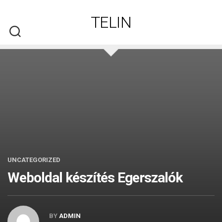
Skip
to
TELIN
content
UNCATEGORIZED
Weboldal készítés​ Egerszalók
BY
ADMIN