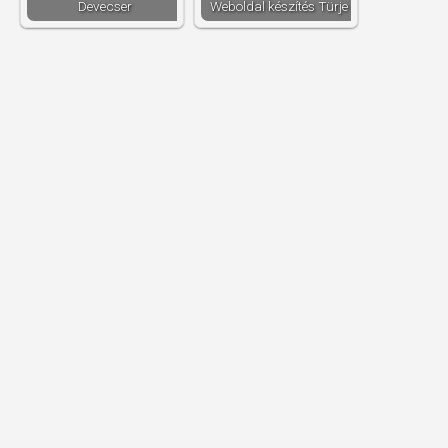
Devecser
Weboldal készítés​ Türje