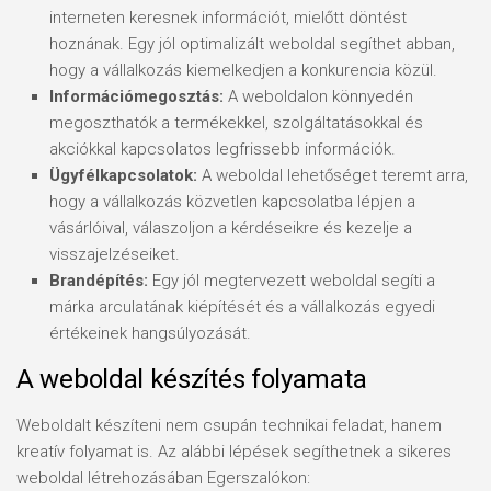
interneten keresnek információt, mielőtt döntést
hoznának. Egy jól optimalizált weboldal segíthet abban,
hogy a vállalkozás kiemelkedjen a konkurencia közül.
Információmegosztás:
A weboldalon könnyedén
megoszthatók a termékekkel, szolgáltatásokkal és
akciókkal kapcsolatos legfrissebb információk.
Ügyfélkapcsolatok:
A weboldal lehetőséget teremt arra,
hogy a vállalkozás közvetlen kapcsolatba lépjen a
vásárlóival, válaszoljon a kérdéseikre és kezelje a
visszajelzéseiket.
Brandépítés:
Egy jól megtervezett weboldal segíti a
márka arculatának kiépítését és a vállalkozás egyedi
értékeinek hangsúlyozását.
A weboldal készítés folyamata
Weboldalt készíteni nem csupán technikai feladat, hanem
kreatív folyamat is. Az alábbi lépések segíthetnek a sikeres
weboldal létrehozásában Egerszalókon: