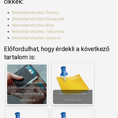
cikkek:
Weboldal készítés​ Őcsény
Weboldal készítés​ Domaszék
Weboldal készítés​ Bőny
Weboldal készítés​ Tótkomlós
Weboldal készítés​ Gádoros
Előfordulhat, hogy érdekli a következő
tartalom is:
A férfi pénztárcák típusai
történelmi háttérrel és
Weboldal készítés​
példákkal
Dombóvár