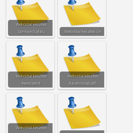
Weboldal készítés​
Somoskőújfalu
Weboldal készítés​ Úri
Weboldal készítés​
Weboldal készítés​
Kerecsend
Karancslapujtő
Weboldal készítés​