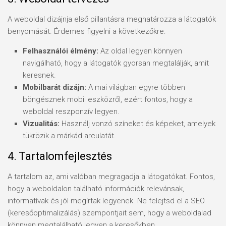
A weboldal dizájnja első pillantásra meghatározza a látogatók
benyomását. Érdemes figyelni a következőkre:
Felhasználói élmény:
Az oldal legyen könnyen
navigálható, hogy a látogatók gyorsan megtalálják, amit
keresnek.
Mobilbarát dizájn:
A mai világban egyre többen
böngésznek mobil eszközről, ezért fontos, hogy a
weboldal reszponzív legyen.
Vizualitás:
Használj vonzó színeket és képeket, amelyek
tükrözik a márkád arculatát.
4. Tartalomfejlesztés
A tartalom az, ami valóban megragadja a látogatókat. Fontos,
hogy a weboldalon található információk relevánsak,
informatívak és jól megírtak legyenek. Ne felejtsd el a SEO
(keresőoptimalizálás) szempontjait sem, hogy a weboldalad
könnyen megtalálható legyen a keresőkben.