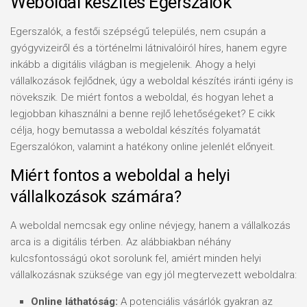
Weboldal készítés Egerszalók
Egerszalók, a festői szépségű település, nem csupán a
gyógyvizeiről és a történelmi látnivalóiról híres, hanem egyre
inkább a digitális világban is megjelenik. Ahogy a helyi
vállalkozások fejlődnek, úgy a weboldal készítés iránti igény is
növekszik. De miért fontos a weboldal, és hogyan lehet a
legjobban kihasználni a benne rejlő lehetőségeket? E cikk
célja, hogy bemutassa a weboldal készítés folyamatát
Egerszalókon, valamint a hatékony online jelenlét előnyeit.
Miért fontos a weboldal a helyi
vállalkozások számára?
A weboldal nemcsak egy online névjegy, hanem a vállalkozás
arca is a digitális térben. Az alábbiakban néhány
kulcsfontosságú okot sorolunk fel, amiért minden helyi
vállalkozásnak szüksége van egy jól megtervezett weboldalra:
Online láthatóság:
A potenciális vásárlók gyakran az