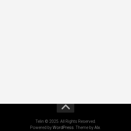
Telin © 2025. All Rights Reserved.
Powered by
WordPress
. Theme by
Alx
.