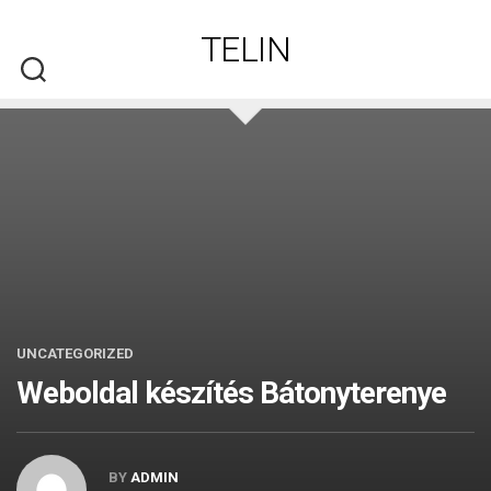
Skip
to
TELIN
content
UNCATEGORIZED
Weboldal készítés​ Bátonyterenye
BY
ADMIN