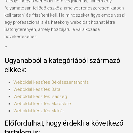
feledje, hogy a weboldal nem végállomás, hanem egy
folyamatosan fejlődő eszköz, amelyet rendszeresen karban
kell tartani és frissíteni kell. Ha mindezeket figyelembe veszi,
egy professzionális és hatékony weboldalt hozhat létre
Bátonyterenyén, amely hozzájárul a vállalkozása
növekedéséhez.
“`
Ugyanabból a kategóriából származó
cikkek:
Weboldal készítés​ Békésszentandrás
Weboldal készítés​ Báta
Weboldal készítés​ Isaszeg
Weboldal készítés​ Maroslele
Weboldal készítés​ Maklár
Előfordulhat, hogy érdekli a következő
tartalom is: