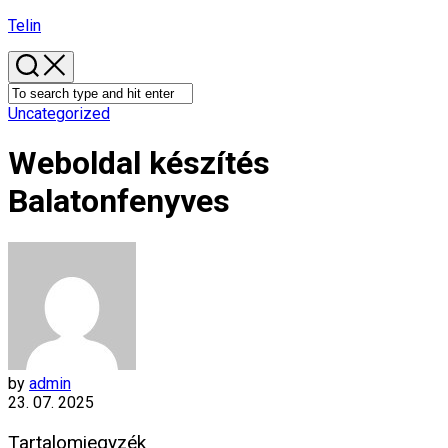
Skip
Telin
to
content
Uncategorized
Weboldal készítés​
Balatonfenyves
by
admin
23. 07. 2025
Tartalomjegyzék