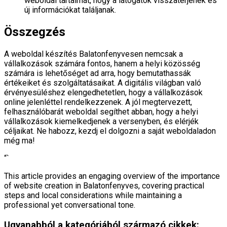
weboldal tartalmát, hogy a látogatók visszatérjenek és
új információkat találjanak.
Összegzés
A weboldal készítés Balatonfenyvesen nemcsak a
vállalkozások számára fontos, hanem a helyi közösség
számára is lehetőséget ad arra, hogy bemutathassák
értékeiket és szolgáltatásaikat. A digitális világban való
érvényesüléshez elengedhetetlen, hogy a vállalkozások
online jelenléttel rendelkezzenek. A jól megtervezett,
felhasználóbarát weboldal segíthet abban, hogy a helyi
vállalkozások kiemelkedjenek a versenyben, és elérjék
céljaikat. Ne habozz, kezdj el dolgozni a saját weboldaladon
még ma!
“`
This article provides an engaging overview of the importance
of website creation in Balatonfenyves, covering practical
steps and local considerations while maintaining a
professional yet conversational tone.
Ugyanabból a kategóriából származó cikkek: