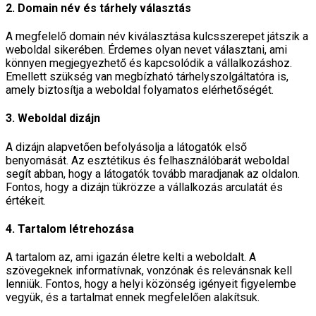
2. Domain név és tárhely választás
A megfelelő domain név kiválasztása kulcsszerepet játszik a
weboldal sikerében. Érdemes olyan nevet választani, ami
könnyen megjegyezhető és kapcsolódik a vállalkozáshoz.
Emellett szükség van megbízható tárhelyszolgáltatóra is,
amely biztosítja a weboldal folyamatos elérhetőségét.
3. Weboldal dizájn
A dizájn alapvetően befolyásolja a látogatók első
benyomását. Az esztétikus és felhasználóbarát weboldal
segít abban, hogy a látogatók tovább maradjanak az oldalon.
Fontos, hogy a dizájn tükrözze a vállalkozás arculatát és
értékeit.
4. Tartalom létrehozása
A tartalom az, ami igazán életre kelti a weboldalt. A
szövegeknek informatívnak, vonzónak és relevánsnak kell
lenniük. Fontos, hogy a helyi közönség igényeit figyelembe
vegyük, és a tartalmat ennek megfelelően alakítsuk.