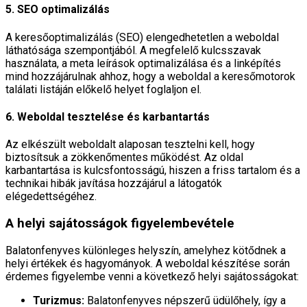
5. SEO optimalizálás
A keresőoptimalizálás (SEO) elengedhetetlen a weboldal
láthatósága szempontjából. A megfelelő kulcsszavak
használata, a meta leírások optimalizálása és a linképítés
mind hozzájárulnak ahhoz, hogy a weboldal a keresőmotorok
találati listáján előkelő helyet foglaljon el.
6. Weboldal tesztelése és karbantartás
Az elkészült weboldalt alaposan tesztelni kell, hogy
biztosítsuk a zökkenőmentes működést. Az oldal
karbantartása is kulcsfontosságú, hiszen a friss tartalom és a
technikai hibák javítása hozzájárul a látogatók
elégedettségéhez.
A helyi sajátosságok figyelembevétele
Balatonfenyves különleges helyszín, amelyhez kötődnek a
helyi értékek és hagyományok. A weboldal készítése során
érdemes figyelembe venni a következő helyi sajátosságokat:
Turizmus:
Balatonfenyves népszerű üdülőhely, így a