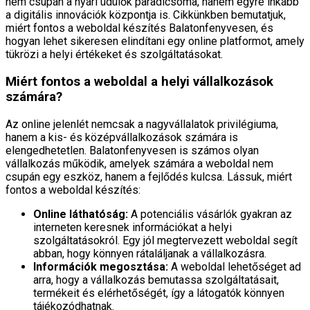
nem csupán a nyári üdülők paradicsoma, hanem egyre inkább
a digitális innovációk központja is. Cikkünkben bemutatjuk,
miért fontos a weboldal készítés Balatonfenyvesen, és
hogyan lehet sikeresen elindítani egy online platformot, amely
tükrözi a helyi értékeket és szolgáltatásokat.
Miért fontos a weboldal a helyi vállalkozások
számára?
Az online jelenlét nemcsak a nagyvállalatok privilégiuma,
hanem a kis- és középvállalkozások számára is
elengedhetetlen. Balatonfenyvesen is számos olyan
vállalkozás működik, amelyek számára a weboldal nem
csupán egy eszköz, hanem a fejlődés kulcsa. Lássuk, miért
fontos a weboldal készítés:
Online láthatóság:
A potenciális vásárlók gyakran az
interneten keresnek információkat a helyi
szolgáltatásokról. Egy jól megtervezett weboldal segít
abban, hogy könnyen rátaláljanak a vállalkozásra.
Információk megosztása:
A weboldal lehetőséget ad
arra, hogy a vállalkozás bemutassa szolgáltatásait,
termékeit és elérhetőségét, így a látogatók könnyen
tájékozódhatnak.