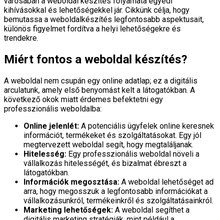
városában a weboldal készítés folyamata egyedi
kihívásokkal és lehetőségekkel jár. Cikkünk célja, hogy
bemutassa a weboldalkészítés legfontosabb aspektusait,
különös figyelmet fordítva a helyi lehetőségekre és
trendekre.
Miért fontos a weboldal készítés?
A weboldal nem csupán egy online adatlap; ez a digitális
arculatunk, amely első benyomást kelt a látogatókban. A
következő okok miatt érdemes befektetni egy
professzionális weboldalba:
Online jelenlét:
A potenciális ügyfelek online keresnek
információt, termékeket és szolgáltatásokat. Egy jól
megtervezett weboldal segít, hogy megtaláljanak.
Hitelesség:
Egy professzionális weboldal növeli a
vállalkozás hitelességét, és bizalmat ébreszt a
látogatókban.
Információk megosztása:
A weboldal lehetőséget ad
arra, hogy megosszuk a legfontosabb információkat a
vállalkozásunkról, termékeinkről és szolgáltatásainkról.
Marketing lehetőségek:
A weboldal segíthet a
digitális marketing stratégiák, mint például a