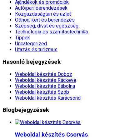
Ajándékok és promóciók
Autóipari berendezések
Közgazdaságtan és üzlet
Otthon, kert és berendezés
Szépség, divat és egészség
Technológia és számítástechnika
Tippek
Uncategorized
Utazás és turizmus
Hasonló bejegyzések
Weboldal készítés​ Doboz
Weboldal készítés​ Ráckeve
Weboldal készítés​ Bábolna
Weboldal készítés​ Szob
Weboldal készítés​ Karácsond
Blogbejegyzések
Weboldal készítés​ Csorvás