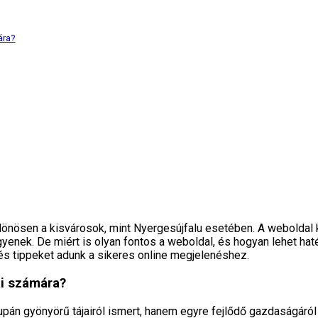
ára?
különösen a kisvárosok, mint Nyergesújfalu esetében. A webolda
enek. De miért is olyan fontos a weboldal, és hogyan lehet ha
 és tippeket adunk a sikeres online megjelenéshez.
ai számára?
upán gyönyörű tájairól ismert, hanem egyre fejlődő gazdaságáról