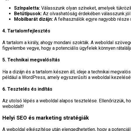
Színpaletta:
Válasszunk olyan színeket, amelyek tükrözik
Betűtípusok:
Az olvashatóság érdekében válasszunk jól 
Mobilbarát dizájn:
A felhasználók egyre nagyobb része m
4. Tartalomfejlesztés
A tartalom a király, ahogy mondani szokták. A weboldal szövege
figyelembe vegye, hogy a potenciális ügyfelek könnyen rátalálj
5. Technikai megvalósítás
Ha a dizájn és a tartalom készen áll, ideje a technikai megva
például a WordPress, amely egyszerűsíti a weboldal kezelését
6. Tesztelés és indítás
Az utolsó lépés a weboldal alapos tesztelése. Ellenőrizzük, h
weboldalt!
Helyi SEO és marketing stratégiák
A weboldal elkészítése után elengedhetetlen, hogy a potenciál