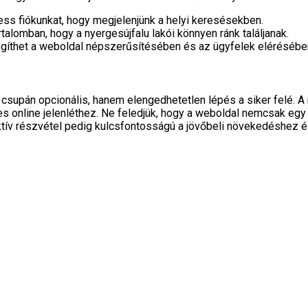
ss fiókunkat, hogy megjelenjünk a helyi keresésekben.
talomban, hogy a nyergesújfalu lakói könnyen ránk találjanak.
egíthet a weboldal népszerűsítésében és az ügyfelek elérésébe
supán opcionális, hanem elengedhetetlen lépés a siker felé. A 
es online jelenléthez. Ne feledjük, hogy a weboldal nemcsak egy
aktív részvétel pedig kulcsfontosságú a jövőbeli növekedéshez