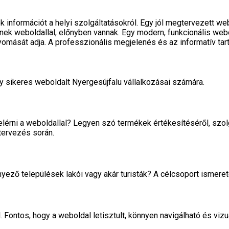
 információt a helyi szolgáltatásokról. Egy jól megtervezett web
nek weboldallal, előnyben vannak. Egy modern, funkcionális webo
omását adja. A professzionális megjelenés és az informatív tart
y sikeres weboldalt Nyergesújfalu vállalkozásai számára.
lérni a weboldallal? Legyen szó termékek értékesítéséről, szolg
tervezés során.
örnyező települések lakói vagy akár turisták? A célcsoport ismer
. Fontos, hogy a weboldal letisztult, könnyen navigálható és v