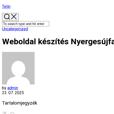
Skip
Telin
to
content
Uncategorized
Weboldal készítés​ Nyergesújf
by
admin
23. 07. 2025
Tartalomjegyzék