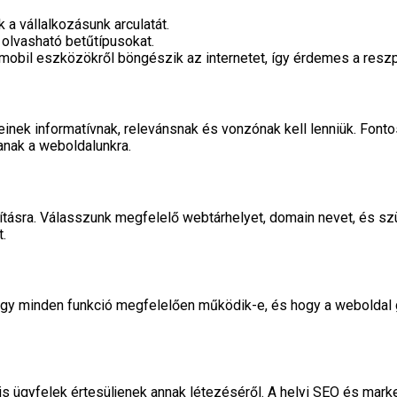
 a vállalkozásunk arculatát.
olvasható betűtípusokat.
obil eszközökről böngészik az internetet, így érdemes a reszpo
inek informatívnak, relevánsnak és vonzónak kell lenniük. Fonto
anak a weboldalunkra.
lósításra. Válasszunk megfelelő webtárhelyet, domain nevet, és 
.
ogy minden funkció megfelelően működik-e, és hogy a weboldal g
is ügyfelek értesüljenek annak létezéséről. A helyi SEO és mark