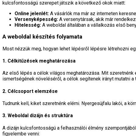
kulcsfontosságú szerepet játszik a következő okok miatt:
Online jelenlét:
A vásárlók ma már az interneten keresnek
Versenyképesség:
A versenytársak, akik már rendelkez
Hitelesség:
A weboldal általában a vállalkozás első beny
A weboldal készítés folyamata
Most nézzük meg, hogyan lehet lépésről lépésre létrehozni eg
1. Célkitűzések meghatározása
Az első lépés a célok világos meghatározása. Mit szeretnénk e
ismertségének növeléséről, a célok segítenek irányt mutatni a 
2. Célcsoport elemzése
Tudnunk kell, kiket szeretnénk elérni. Nyergesújfalu lakói, a k
3. Weboldal dizájn és struktúra
A dizájn kulcsfontosságú a felhasználói élmény szempontjából
figyelembe venni: