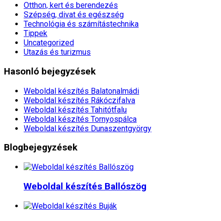
Otthon, kert és berendezés
Szépség, divat és egészség
Technológia és számítástechnika
Tippek
Uncategorized
Utazás és turizmus
Hasonló bejegyzések
Weboldal készítés​ Balatonalmádi
Weboldal készítés​ Rákóczifalva
Weboldal készítés​ Tahitótfalu
Weboldal készítés​ Tornyospálca
Weboldal készítés​ Dunaszentgyörgy
Blogbejegyzések
Weboldal készítés​ Ballószög