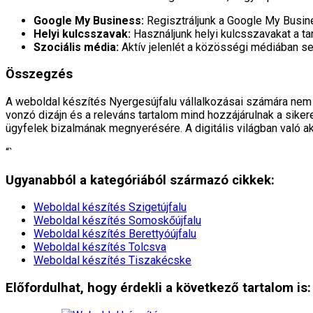
Google My Business:
Regisztráljunk a Google My Busine
Helyi kulcsszavak:
Használjunk helyi kulcsszavakat a tar
Szociális média:
Aktív jelenlét a közösségi médiában s
Összegzés
A weboldal készítés Nyergesújfalu vállalkozásai számára nem c
vonzó dizájn és a releváns tartalom mind hozzájárulnak a siker
ügyfelek bizalmának megnyerésére. A digitális világban való 
“`
Ugyanabból a kategóriából származó cikkek:
Weboldal készítés​ Szigetújfalu
Weboldal készítés​ Somoskőújfalu
Weboldal készítés​ Berettyóújfalu
Weboldal készítés​ Tolcsva
Weboldal készítés​ Tiszakécske
Előfordulhat, hogy érdekli a következő tartalom is: