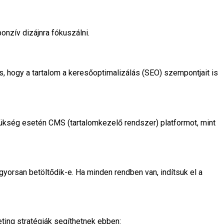
nzív dizájnra fókuszálni.
s, hogy a tartalom a keresőoptimalizálás (SEO) szempontjait is
szükség esetén CMS (tartalomkezelő rendszer) platformot, mint
yorsan betöltődik-e. Ha minden rendben van, indítsuk el a
eting stratégiák segíthetnek ebben: