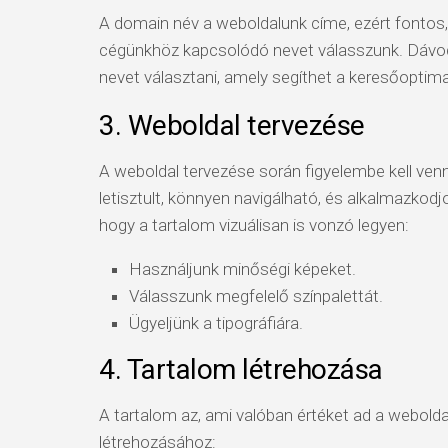
A domain név a weboldalunk címe, ezért fonto
cégünkhöz kapcsolódó nevet válasszunk. Dávo
nevet választani, amely segíthet a keresőoptimal
3. Weboldal tervezése
A weboldal tervezése során figyelembe kell venni
letisztult, könnyen navigálható, és alkalmazkod
hogy a tartalom vizuálisan is vonzó legyen:
Használjunk minőségi képeket.
Válasszunk megfelelő színpalettát.
Ügyeljünk a tipográfiára.
4. Tartalom létrehozása
A tartalom az, ami valóban értéket ad a webolda
létrehozásához: