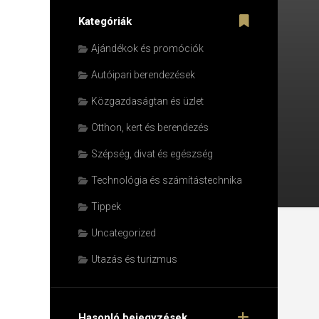
Kategóriák
Ajándékok és promóciók
Autóipari berendezések
Közgazdaságtan és üzlet
Otthon, kert és berendezés
Szépség, divat és egészség
Technológia és számítástechnika
Tippek
Uncategorized
Utazás és turizmus
Hasonló bejegyzések