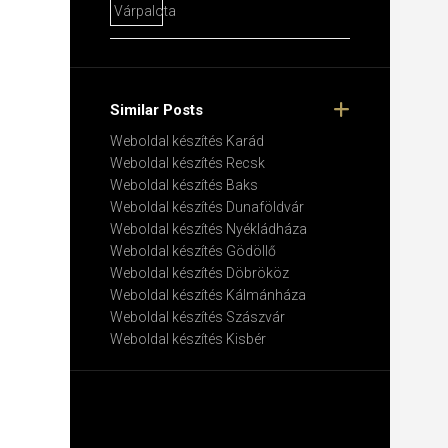
Similar Posts
Weboldal készítés​ Karád
Weboldal készítés​ Recsk
Weboldal készítés​ Baks
Weboldal készítés​ Dunaföldvár
Weboldal készítés​ Nyékládháza
Weboldal készítés​ Gödöllő
Weboldal készítés​ Döbrököz
Weboldal készítés​ Kálmánháza
Weboldal készítés​ Szászvár
Weboldal készítés​ Kisbér