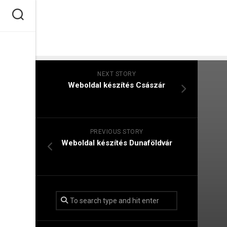
Skip
to
content
NEXT STORY
Weboldal készítés​ Császár
PREVIOUS STORY
Weboldal készítés​ Dunaföldvár