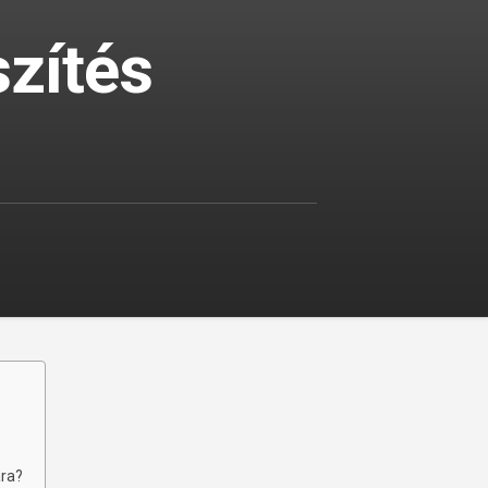
zítés​
ára?