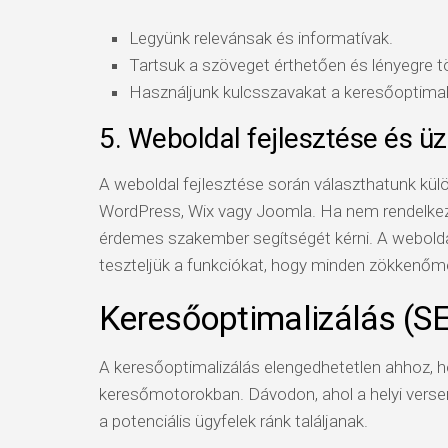
Legyünk relevánsak és informatívak.
Tartsuk a szöveget érthetően és lényegre t
Használjunk kulcsszavakat a keresőoptimal
5. Weboldal fejlesztése és 
A weboldal fejlesztése során választhatunk külö
WordPress, Wix vagy Joomla. Ha nem rendelkezü
érdemes szakember segítségét kérni. A webolda
teszteljük a funkciókat, hogy minden zökkenő
Keresőoptimalizálás (S
A keresőoptimalizálás elengedhetetlen ahhoz, h
keresőmotorokban. Dávodon, ahol a helyi versen
a potenciális ügyfelek ránk találjanak.