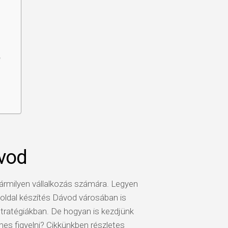
e
ávod
bármilyen vállalkozás számára. Legyen
eboldal készítés Dávod városában is
 stratégiákban. De hogyan is kezdjünk
es figyelni? Cikkünkben részletes