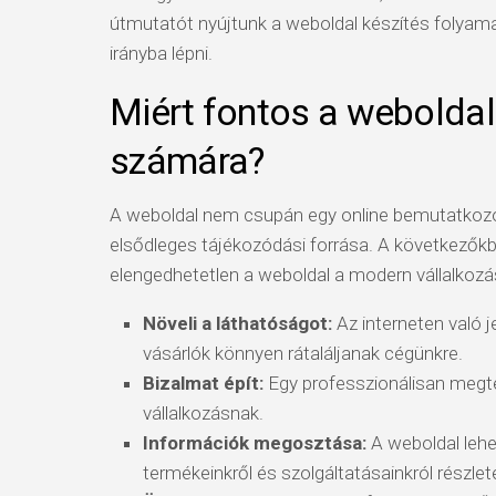
útmutatót nyújtunk a weboldal készítés folyama
irányba lépni.
Miért fontos a weboldal
számára?
A weboldal nem csupán egy online bemutatkozó
elsődleges tájékozódási forrása. A következőkb
elengedhetetlen a weboldal a modern vállalkoz
Növeli a láthatóságot:
Az interneten való j
vásárlók könnyen rátaláljanak cégünkre.
Bizalmat épít:
Egy professzionálisan megte
vállalkozásnak.
Információk megosztása:
A weboldal lehe
termékeinkről és szolgáltatásainkról részle