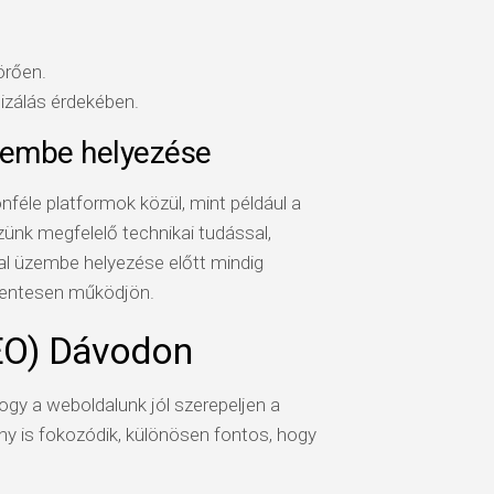
örően.
izálás érdekében.
üzembe helyezése
nféle platformok közül, mint például a
nk megfelelő technikai tudással,
l üzembe helyezése előtt mindig
mentesen működjön.
EO) Dávodon
ogy a weboldalunk jól szerepeljen a
y is fokozódik, különösen fontos, hogy