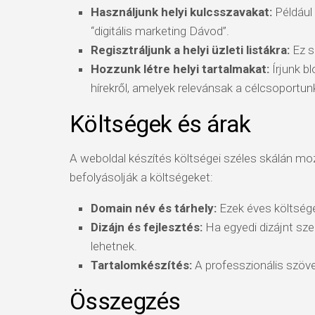
Használjunk helyi kulcsszavakat:
Például
“digitális marketing Dávod”.
Regisztráljunk a helyi üzleti listákra:
Ez s
Hozzunk létre helyi tartalmakat:
Írjunk b
hírekről, amelyek relevánsak a célcsoportu
Költségek és árak
A weboldal készítés költségei széles skálán mo
befolyásolják a költségeket:
Domain név és tárhely:
Ezek éves költsége
Dizájn és fejlesztés:
Ha egyedi dizájnt sz
lehetnek.
Tartalomkészítés:
A professzionális szöve
Összegzés