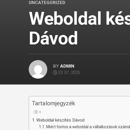
UNCATEGORIZED
Weboldal kés
Dávod
BY
ADMIN
23. 07. 2025
Tartalomjegyzék
Weboldal készítés Dávod
Miért fontos a weboldal a vállalkozások szám