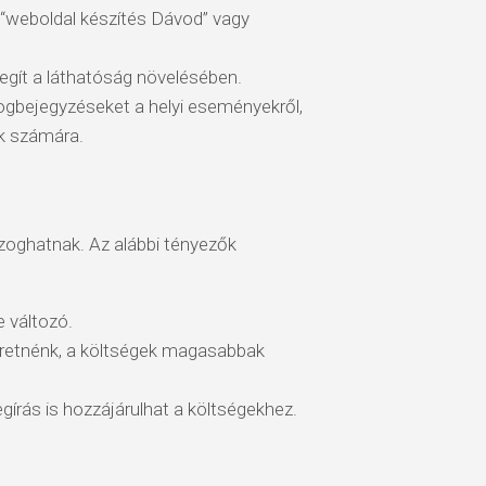
 “weboldal készítés Dávod” vagy
egít a láthatóság növelésében.
logbejegyzéseket a helyi eseményekről,
nk számára.
zoghatnak. Az alábbi tényezők
 változó.
eretnénk, a költségek magasabbak
gírás is hozzájárulhat a költségekhez.