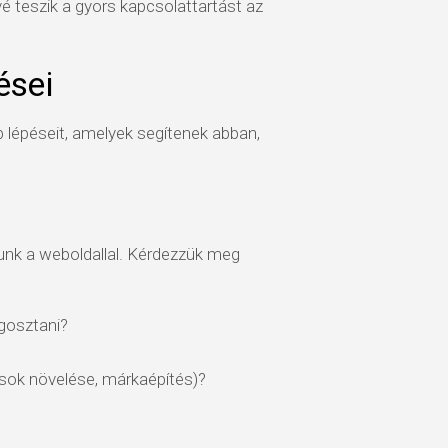
vé teszik a gyors kapcsolattartást az
ései
lépéseit, amelyek segítenek abban,
lunk a weboldallal. Kérdezzük meg
gosztani?
dások növelése, márkaépítés)?