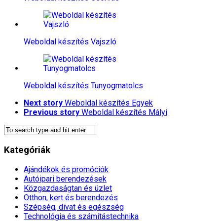
Weboldal készítés​ Vajszló
Weboldal készítés​ Tunyogmatolcs
Next story
Weboldal készítés​ Egyek
Previous story
Weboldal készítés​ Mályi
Kategóriák
Ajándékok és promóciók
Autóipari berendezések
Közgazdaságtan és üzlet
Otthon, kert és berendezés
Szépség, divat és egészség
Technológia és számítástechnika