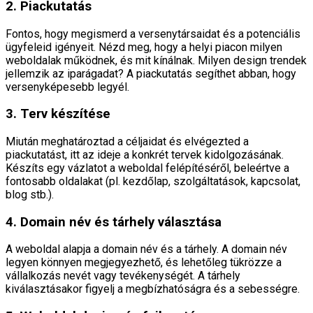
2. Piackutatás
Fontos, hogy megismerd a versenytársaidat és a potenciális
ügyfeleid igényeit. Nézd meg, hogy a helyi piacon milyen
weboldalak működnek, és mit kínálnak. Milyen design trendek
jellemzik az iparágadat? A piackutatás segíthet abban, hogy
versenyképesebb legyél.
3. Terv készítése
Miután meghatároztad a céljaidat és elvégezted a
piackutatást, itt az ideje a konkrét tervek kidolgozásának.
Készíts egy vázlatot a weboldal felépítéséről, beleértve a
fontosabb oldalakat (pl. kezdőlap, szolgáltatások, kapcsolat,
blog stb.).
4. Domain név és tárhely választása
A weboldal alapja a domain név és a tárhely. A domain név
legyen könnyen megjegyezhető, és lehetőleg tükrözze a
vállalkozás nevét vagy tevékenységét. A tárhely
kiválasztásakor figyelj a megbízhatóságra és a sebességre.