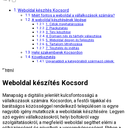
Weboldal készítés Kocsord
Miért fontos a weboldal a vállalkozások számára?
A weboldal készítésének lépései
1. Célok meghatározása
2. Piackutatás
3. Terv készítése
4. Domain név és tárhely választása
5. Weboldal design és fejlesztés
6. Tartalom létrehozása
7. Tesztelés és indítás
Helyi szakemberek Kocsordon
Következtetés
Ugyanabból a kategóriából származó cikkek:
“`html
Weboldal készítés Kocsord
Manapság a digitális jelenlét kulcsfontosságú a
vállalkozások számára. Kocsordon, a festői tájakkal és
barátságos közösséggel rendelkező településen is egyre
nagyobb igény mutatkozik a weboldalak készítésére. Legyen
szó egyéni vállalkozásokról, helyi boltokról vagy
szolgáltatásokról, a megfelelő weboldal segíthet elérni a
célközönséget és növelheti a versenyképességet. Ebben a