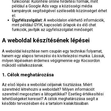
funkcionál. Különféle online hirdetési formák, mint
például a Google Ads vagy a közösségi média
kampányok segítségével szélesebb közönséget érhet
el.
Ügyfélszolgálat:
A weboldalon elérhető információk,
mint például GYIK, kapcsolati űrlapok és élő chat
funkciók, javítják az ügyfélszolgálat minőségét.
A weboldal készítésének lépései
A weboldal készítése nem csupán egy technikai folyamat,
hanem egy alapos tervezési és kivitelezési munka. Lássuk,
milyen lépéseken érdemes végigmennie egy Kocsordon
működő vállalkozásnak.
1. Célok meghatározása
Az első lépés a weboldal céljainak tisztázása. Miért
szeretnéd létrehozni a weboldalt? Milyen információt
szeretnél megosztani a látogatókkal? Esetleg értékesítési
lehetőségeket keresel? A célok meghatározása segít a
későbbi tervezésben és a tartalom kialakításában.