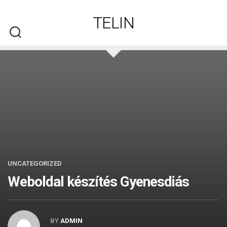
Skip
to
TELIN
content
UNCATEGORIZED
Weboldal készítés​ Gyenesdiás
BY
ADMIN