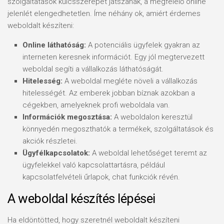
szolgáltatások kulcsszerepet játszanak, a megfelelő online
jelenlét elengedhetetlen. Íme néhány ok, amiért érdemes
weboldalt készíteni:
Online láthatóság:
A potenciális ügyfelek gyakran az
interneten keresnek információt. Egy jól megtervezett
weboldal segíti a vállalkozás láthatóságát.
Hitelesség:
A weboldal megléte növeli a vállalkozás
hitelességét. Az emberek jobban bíznak azokban a
cégekben, amelyeknek profi weboldala van.
Információk megosztása:
A weboldalon keresztül
könnyedén megoszthatók a termékek, szolgáltatások és
akciók részletei.
Ügyfélkapcsolatok:
A weboldal lehetőséget teremt az
ügyfelekkel való kapcsolattartásra, például
kapcsolatfelvételi űrlapok, chat funkciók révén.
A weboldal készítés lépései
Ha eldöntötted, hogy szeretnél weboldalt készíteni