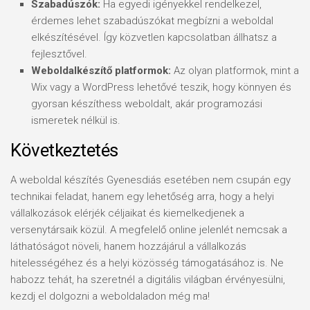
Szabadúszók:
Ha egyedi igényekkel rendelkezel,
érdemes lehet szabadúszókat megbízni a weboldal
elkészítésével. Így közvetlen kapcsolatban állhatsz a
fejlesztővel.
Weboldalkészítő platformok:
Az olyan platformok, mint a
Wix vagy a WordPress lehetővé teszik, hogy könnyen és
gyorsan készíthess weboldalt, akár programozási
ismeretek nélkül is.
Következtetés
A weboldal készítés Gyenesdiás esetében nem csupán egy
technikai feladat, hanem egy lehetőség arra, hogy a helyi
vállalkozások elérjék céljaikat és kiemelkedjenek a
versenytársaik közül. A megfelelő online jelenlét nemcsak a
láthatóságot növeli, hanem hozzájárul a vállalkozás
hitelességéhez és a helyi közösség támogatásához is. Ne
habozz tehát, ha szeretnél a digitális világban érvényesülni,
kezdj el dolgozni a weboldaladon még ma!