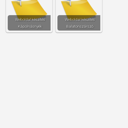
Weboldal készítés​
Weboldal készítés​
Kápolnásnyék
Balatonszárszó