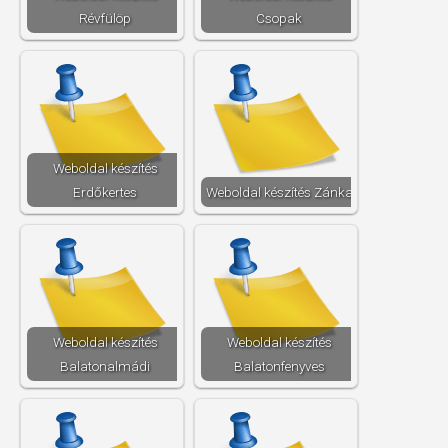
Révfülöp
Csopak
Weboldal készítés​
Erdőkertes
Weboldal készítés​ Zánka
Weboldal készítés​
Weboldal készítés​
Balatonalmádi
Balatonfenyves