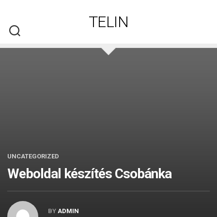
Skip
to
TELIN
content
UNCATEGORIZED
Weboldal készítés​ Csobánka
BY
ADMIN