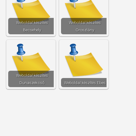
Weboldal készítés​
Weboldal készítés​
Becsehely
Oroszlány
Weboldal készítés​
Dunaszekcső
Weboldal készítés​ Ebes