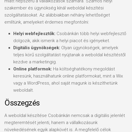
miatt népszerű a vállalkozások számára. Számos helyi
szakember és ügynökség kínál weboldal készítési
szolgáltatásokat. Az alábbiakban néhány lehetőséget
említünk, amelyeket érdemes megfontolni:
Helyi webfejlesztők:
Csobánkán több helyi webfejlesztő
dolgozik, akik ismerik a helyi piacot és igényeket.
Digitális ügynökségek:
Olyan ügynökségek, amelyek
teljes körű szolgáltatást nyújtanak a weboldal készítéstől
kezdve a marketingig.
Online platformok:
Ha költséghatékony megoldást
keresünk, használhatunk online platformokat, mint a Wix
vagy a WordPress, ahol saját magunk is készíthetünk
weboldalt.
Összegzés
A weboldal készítése Csobánkán nemcsak a digitális jelenlét
megteremtését jelenti, hanem a vállalkozásunk
növekedésének egyik alapkövét is. A megfelelő célok