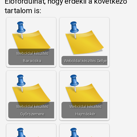
Előfordulhat, hogy érdekli a következő
tartalom is:
Weboldal készítés​
Baracska
Weboldal készítés​ Sellye
Weboldal készítés​
Weboldal készítés​
Győrszemere
Hajmáskér