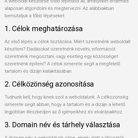
A weboldal készítése több lépésből áll, amelyeket érdemes
alaposan átgondolni és megtervezni. Az alábbiakban
bemutatjuk a főbb lépéseket:
1. Célok meghatározása
Az első lépés a célok tisztázása. Miért szeretnénk weboldalt
készíteni? Eladásokat szeretnénk növelni, információt
szeretnénk megosztani, vagy esetleg egy közösséget
szeretnénk építeni? A célok ismerete segít a megfelelő
tartalom és dizájn kialakításában.
2. Célközönség azonosítása
Tudnunk kell, hogy kinek szól a weboldalunk. A célközönség
ismerete segít abban, hogy a tartalom és a dizájn a lehető
legjobban illeszkedjen az ő igényeikhez és elvárásaikhoz.
3. Domain név és tárhely választása
A domain név a weboldalunk címe, amely alatt a látogatók