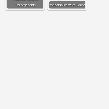
Hercegszántó
Weboldal készítés​ Lábod