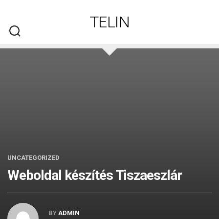
Skip
to
TELIN
content
UNCATEGORIZED
Weboldal készítés​ Tiszaeszlár
BY
ADMIN