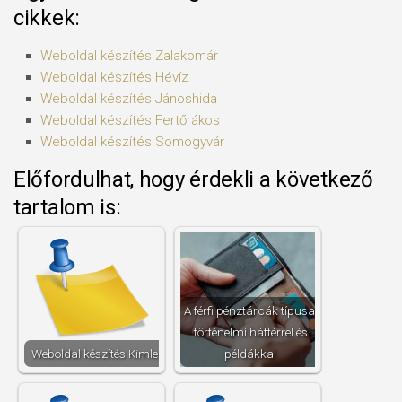
cikkek:
Weboldal készítés​ Zalakomár
Weboldal készítés​ Hévíz
Weboldal készítés​ Jánoshida
Weboldal készítés​ Fertőrákos
Weboldal készítés​ Somogyvár
Előfordulhat, hogy érdekli a következő
tartalom is:
A férfi pénztárcák típusai
történelmi háttérrel és
Weboldal készítés​ Kimle
példákkal