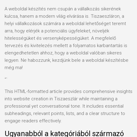
A weboldal készítés nem csupán a vállalkozás sikerének
kulcsa, hanem a modern világ elvárása is. Tiszaeszláron, a
helyi vállalkozások számára a weboldal lehetőséget teremt
arra, hogy elérjék a potenciális ügyfeleket, növeljék
hitelességüket és versenyképességüket. A megfelelő
tervezés és kivitelezés mellett a folyamatos karbantartás is
elengedhetetlen ahhoz, hogy a weboldal valóban sikeres
legyen. Ne habozzunk, kezdjünk bele a weboldal készítésbe
még ma!
“`
This HTML-formatted article provides comprehensive insights
into website creation in Tiszaeszlár while maintaining a
professional yet conversational tone. It includes essential
subheadings, relevant points, lists, and a clear structure to
engage readers effectively.
Ugyanabból a kategóriából származó