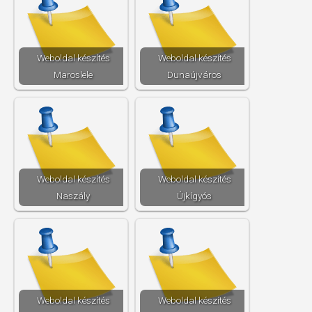
Weboldal készítés​
Weboldal készítés​
Maroslele
Dunaújváros
Weboldal készítés​
Weboldal készítés​
Naszály
Újkígyós
Weboldal készítés​
Weboldal készítés​