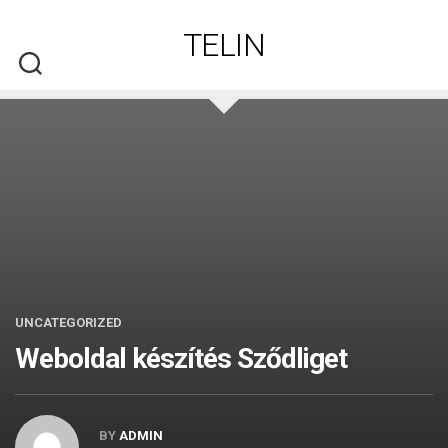
Skip
to
TELIN
content
UNCATEGORIZED
Weboldal készítés​ Sződliget
BY
ADMIN