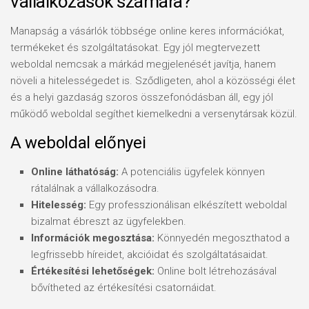
vállalkozások számára?
Manapság a vásárlók többsége online keres információkat,
termékeket és szolgáltatásokat. Egy jól megtervezett
weboldal nemcsak a márkád megjelenését javítja, hanem
növeli a hitelességedet is. Sződligeten, ahol a közösségi élet
és a helyi gazdaság szoros összefonódásban áll, egy jól
működő weboldal segíthet kiemelkedni a versenytársak közül.
A weboldal előnyei
Online láthatóság:
A potenciális ügyfelek könnyen
rátalálnak a vállalkozásodra.
Hitelesség:
Egy professzionálisan elkészített weboldal
bizalmat ébreszt az ügyfelekben.
Információk megosztása:
Könnyedén megoszthatod a
legfrissebb híreidet, akcióidat és szolgáltatásaidat.
Értékesítési lehetőségek:
Online bolt létrehozásával
bővítheted az értékesítési csatornáidat.