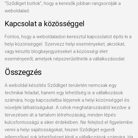
“Sződliget boltok”, hogy a keresők jobban rangsorolják a
weboldalad.
Kapcsolat a közösséggel
Fontos, hogy a weboldaladon keresztül kapcsolatot építs ki a
helyi közönséggel. Szervezz helyi eseményeket, akciókat,
vagy készíts blogbejegyzéseket a közösségi élet
eseményeiről, amelyek népszerűsíthetik a vállalkozásodat.
Összegzés
A weboldal készítés Sződliget területén nemcsak egy
technikai feladat, hanem egy lehetőség is a vállalkozások
számára, hogy kapcsolatba lépjenek a helyi közönséggel és
növeljék láthatóságukat. A célok meghatározásától kezdve a
tervezésen át a tartalom létrehozásáig, minden lépés
kulcsfontosságú a siker érdekében. Ne felejtsd el figyelembe
venni a helyi sajátosságokat, hiszen Sződliget egyedi
jellemzőivel sok lehetőséget kínál a vállalkozások számára. Ha