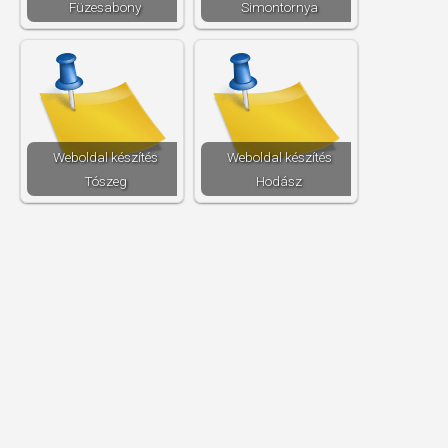
Füzesabony
Simontornya
Weboldal készítés​
Weboldal készítés​
Tószeg
Hodász