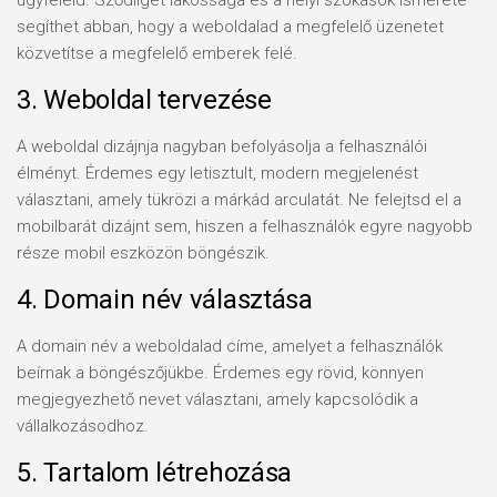
ügyfeleid. Sződliget lakossága és a helyi szokások ismerete
segíthet abban, hogy a weboldalad a megfelelő üzenetet
közvetítse a megfelelő emberek felé.
3. Weboldal tervezése
A weboldal dizájnja nagyban befolyásolja a felhasználói
élményt. Érdemes egy letisztult, modern megjelenést
választani, amely tükrözi a márkád arculatát. Ne felejtsd el a
mobilbarát dizájnt sem, hiszen a felhasználók egyre nagyobb
része mobil eszközön böngészik.
4. Domain név választása
A domain név a weboldalad címe, amelyet a felhasználók
beírnak a böngészőjükbe. Érdemes egy rövid, könnyen
megjegyezhető nevet választani, amely kapcsolódik a
vállalkozásodhoz.
5. Tartalom létrehozása