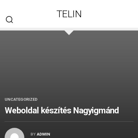
Skip
to
TELIN
content
UNCATEGORIZED
Weboldal készítés​ Nagyigmánd
BY
ADMIN