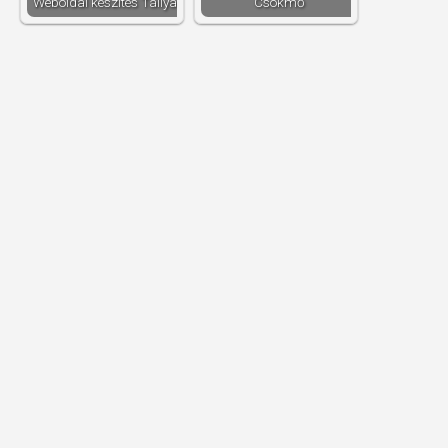
Weboldal készítés​ Tállya
Csökmő