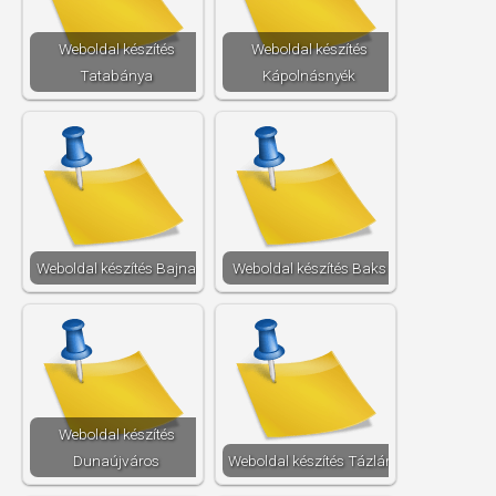
Weboldal készítés​
Weboldal készítés​
Tatabánya
Kápolnásnyék
Weboldal készítés​ Bajna
Weboldal készítés​ Baks
Weboldal készítés​
Dunaújváros
Weboldal készítés​ Tázlár