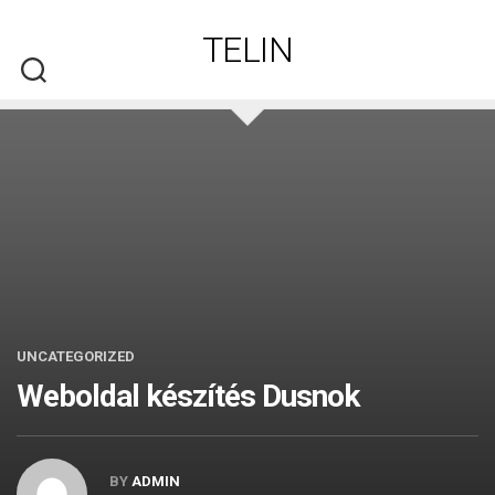
Skip
to
TELIN
content
UNCATEGORIZED
Weboldal készítés​ Dusnok
BY
ADMIN