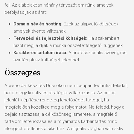
fel. Az alábbiakban néhány tényezőt említünk, amelyek
befolyásolják az árat:
Domain név és hosting:
Ezek az alapvető költségek,
amelyek évente változnak.
Tervezési és fejlesztési költségek:
Ha szakembert
bízol meg, a díjak a munka összetettségétől függenek.
Karakteres tartalom írása:
A professzionális szövegírás
szintén plusz költséget jelenthet.
Összegzés
A weboldal készítés Dusnokon nem csupán technikai feladat,
hanem egy kreatív és stratégiai vállalkozás is. Az online
jelenlét kiépítése rengeteg lehetőséget tartogat, ha
megfelelően közelíted meg a folyamatot. Ne feledd, hogy a
céljaid tisztázása, a célközönség ismerete, a megfelelő
tartalom létrehozása és a folyamatos karbantartás mind
elengedhetetlenek a sikerhez. A digitális világban való aktív