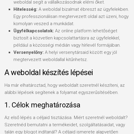
weboldal segít a vállalkozásodnak elérni őket.
Hitelesség:
A weboldal bizalmat ébreszt az ügyfelekben.
Egy professzionálisan megtervezett oldal azt üzeni, hogy
komolyan veszed a munkádat.
Ügyfélkapcsolatok:
Az online platform lehetőséget
biztosít a közvetlen kapcsolattartásra az ügyfelekkel,
például a közösségi médián vagy hírlevél formájában.
Versenyelőny:
A helyi versenytársaid között egy jól
megtervezett weboldallal kitűnhetsz.
A weboldal készítés lépései
Ha már elhatároztad, hogy weboldalt szeretnél készíteni, az
alábbi lépések segítenek a folyamat egyszerűsítésében.
1. Célok meghatározása
Az első lépés a céljaid tisztázása. Miért szeretnél weboldalt?
Szeretnéd bemutatni a termékeidet, szolgáltatásaidat, vagy
talán egy blogot indítanál? A céljaid ismerete alapvetően