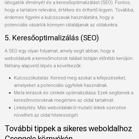
látogatók élményét és a keresőoptimalizálást (SEO). Fontos,
hogy a tartalom releváns, értékes és érthető legyen. Továbbá,
érdemes figyelni a kulcsszavak használatára, hogy a
potenciális vásárlók könnyen rátaláljanak az oldalunkra.
5. Keresőoptimalizálás (SEO)
A SEO egy olyan folyamat, amely segít abban, hogy a
weboldalunk a keresőmotorok találati listáján előrébb kerüljön.
Néhány alapvető lépés a következők:
Kulcsszókutatás: Keresd meg azokat a kifejezéseket,
amelyeket a potenciális ügyfelek használnak.
Meta leírások és címkék optimalizálása: Ezek segítenek a
keresőmotoroknak megérteni az oldal tartalmát.
Linképítés: Más weboldalakról mutató linkek szerzése
növelheti az oldal hitelességét.
További tippek a sikeres weboldalhoz
Csengele környékén